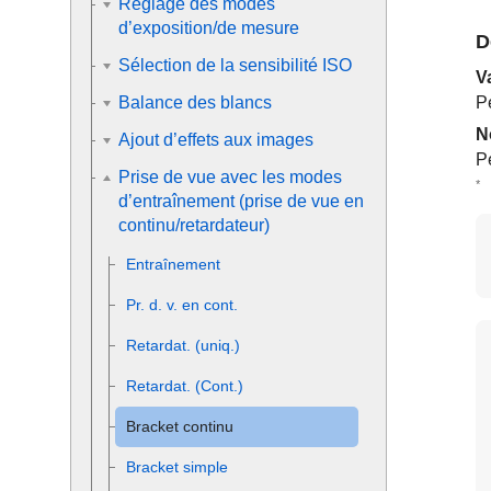
Réglage des modes
d’exposition/de mesure
D
Sélection de la sensibilité ISO
V
Pe
Balance des blancs
N
Ajout d’effets aux images
P
Prise de vue avec les modes
*
d’entraînement (prise de vue en
continu/retardateur)
Entraînement
Pr. d. v. en cont.
Retardat. (uniq.)
Retardat. (Cont.)
Bracket continu
Bracket simple