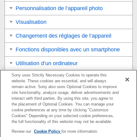
Personnalisation de l’appareil photo
Visualisation
Changement des réglages de l’appareil
Fonctions disponibles avec un smartphone
Utilisation d’un ordinateur
Sony uses Strictly Necessary Cookies to operate this
Utilisation du service de cloud
website. These cookies are essential, and will always
remain active. Sony also uses Optional Cookies to improve
Annexe
site functionality, analyze usage, deliver advertisements and
interact with third parties. By using this site, you agree to
Si vous avez des problèmes
the placement of Optional Cookies. You can manage your
cookie preferences at any time by clicking "Customize
Cookies" Depending on your selected cookie preferences,
the full functionality of this website may not be available.
Pour plus d’informations sur la conformité aux lois sur
Review our
Cookie Policy
for more information.
l’accessibilité du Web en France, reportez-vous à la page