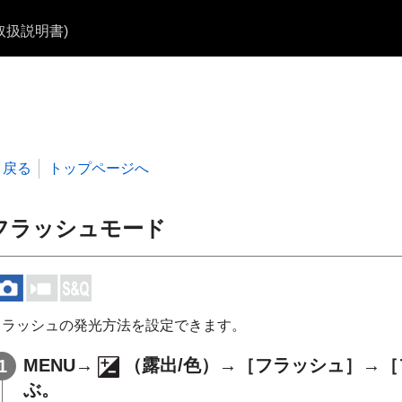
b取扱説明書)
戻る
トップページへ
フラッシュモード
フラッシュの発光方法を設定できます。
MENU
→
（
露出/色
）→
［フラッシュ］
→
［
ぶ。