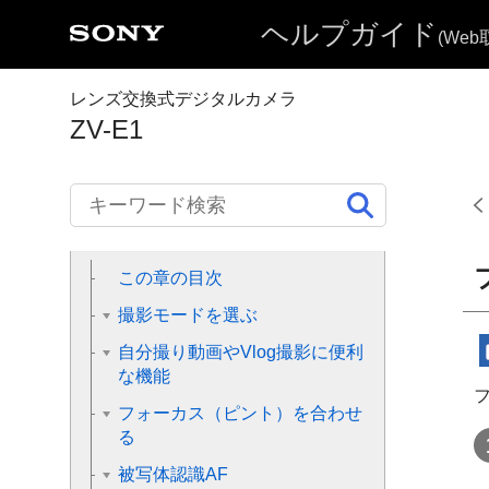
各部の名称
ヘルプガイド
(We
本機の基本操作
レンズ交換式デジタルカメラ
準備/基本的な撮影
ZV-E1
MENU一覧から機能を探す
撮影機能を活用する
この章の目次
撮影モードを選ぶ
自分撮り動画やVlog撮影に便利
な機能
フォーカス（ピント）を合わせ
る
被写体認識AF