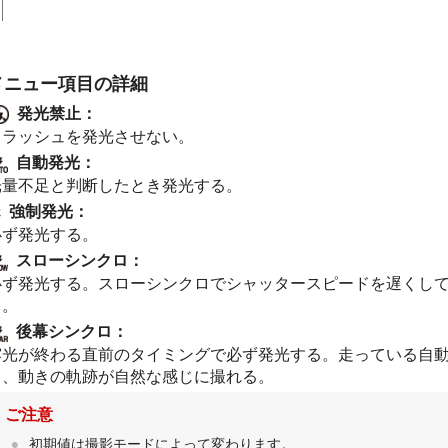
メニュー項目の詳細
発光禁止
：
フラッシュを発光させない。
自動発光
：
光量不足と判断したとき発光する。
強制発光
：
必ず発光する。
スローシンクロ
：
必ず発光する。スローシンクロでシャッタースピードを遅くし
る。
後幕シンクロ
：
露光が終わる直前のタイミングで必ず発光する。走っている自
と、動きの軌跡が自然な感じに撮れる。
ご注意
初期値は撮影モードによって変わります。