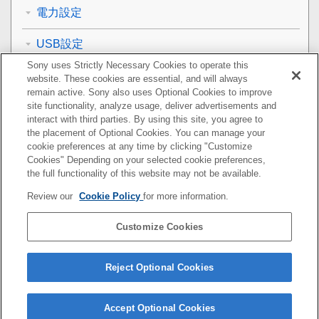
電力設定
USB設定
Sony uses Strictly Necessary Cookies to operate this
外部出力設定
website. These cookies are essential, and will always
remain active. Sony also uses Optional Cookies to improve
一般設定
site functionality, analyze usage, deliver advertisements and
interact with third parties. By using this site, you agree to
the placement of Optional Cookies. You can manage your
スマートフォンでできること
cookie preferences at any time by clicking "Customize
Cookies" Depending on your selected cookie preferences,
パソコンでできること
the full functionality of this website may not be available.
Review our
Cookie Policy
for more information.
クラウドサービスを利用する
Customize Cookies
資料
故障かな？と思ったら
Reject Optional Cookies
Accept Optional Cookies
5-048-827-07(2)
Copyright 2023 Sony Corporation