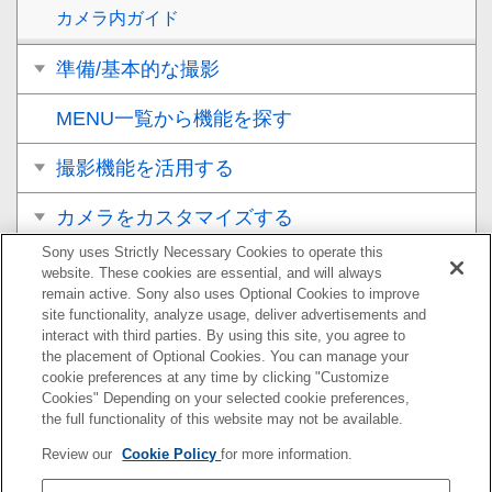
カメラ内ガイド
準備/基本的な撮影
MENU一覧から機能を探す
撮影機能を活用する
カメラをカスタマイズする
Sony uses Strictly Necessary Cookies to operate this
再生する
website. These cookies are essential, and will always
remain active. Sony also uses Optional Cookies to improve
カメラの設定を変更する
site functionality, analyze usage, deliver advertisements and
interact with third parties. By using this site, you agree to
the placement of Optional Cookies. You can manage your
スマートフォンでできること
cookie preferences at any time by clicking "Customize
Cookies" Depending on your selected cookie preferences,
パソコンでできること
the full functionality of this website may not be available.
Review our
Cookie Policy
for more information.
クラウドサービスを利用する