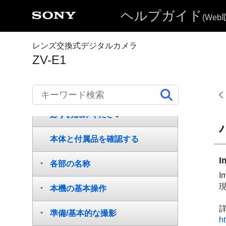
ヘルプガイド
(We
レンズ交換式デジタルカメラ
ZV-E1
ヘルプガイドの使いかた
必ずお読みください
本体と付属品を確認する
I
各部の名称
I
本機の基本操作
詳
準備/基本的な撮影
ht