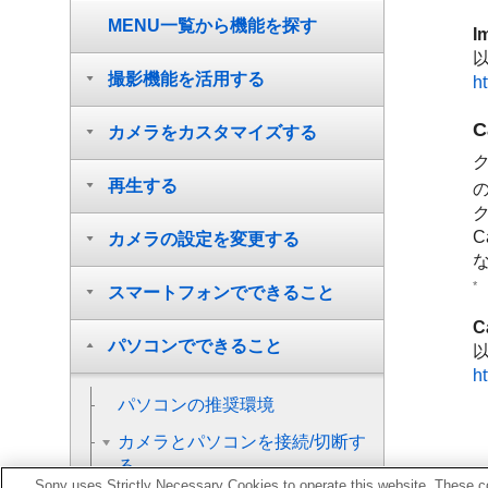
MENU一覧から機能を探す
I
撮影機能を活用する
ht
C
カメラをカスタマイズする
ク
再生する
C
カメラの設定を変更する
*
スマートフォンでできること
C
パソコンでできること
ht
パソコンの推奨環境
カメラとパソコンを接続/切断す
る
Sony uses Strictly Necessary Cookies to operate this website. These co