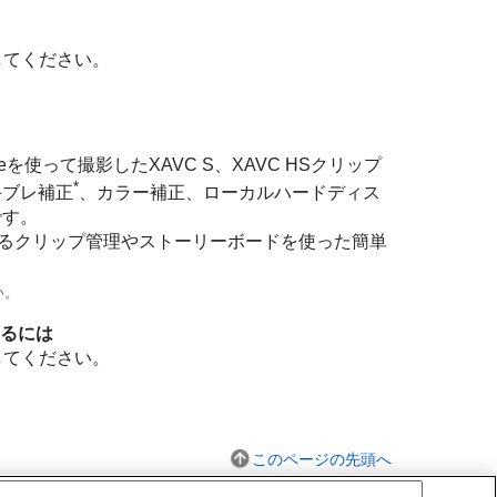
してください。
eを使って撮影したXAVC S、XAVC HSクリップ
*
手ブレ補正
、カラー補正、ローカルハードディス
です。
えて、ビンによるクリップ管理やストーリーボードを使った簡単
い。
ルするには
してください。
このページの先頭へ