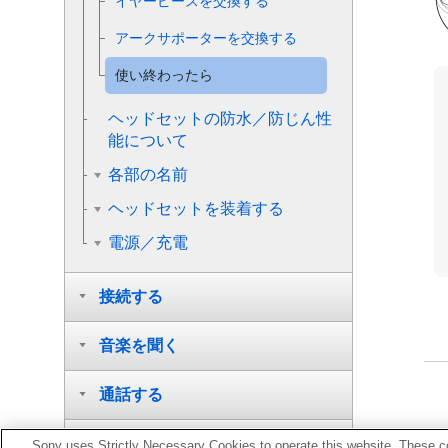
イヤーピースを交換する
アークサポーターを交換する
使い終わったら
ヘッドセットの防水／防じん性
能について
各部の名前
ヘッドセットを装着する
電源／充電
接続する
音楽を聞く
通話する
音声アシスト機能を使う
Sony uses Strictly Necessary Cookies to operate this website. These co