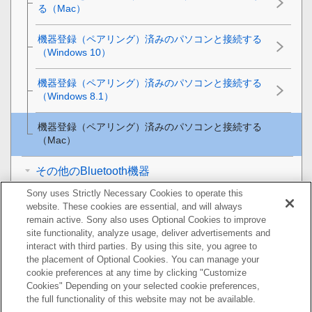
る（
Mac
）
機器登録（ペアリング）済みのパソコンと接続する
（
Windows 10
）
機器登録（ペアリング）済みのパソコンと接続する
（
Windows 8.1
）
機器登録（ペアリング）済みのパソコンと接続する
（
Mac
）
その他のBluetooth機器
Sony uses Strictly Necessary Cookies to operate this
Bluetooth
接続を切断するには（使い終わるには）
website. These cookies are essential, and will always
remain active. Sony also uses Optional Cookies to improve
音楽を聞く
site functionality, analyze usage, deliver advertisements and
interact with third parties. By using this site, you agree to
the placement of Optional Cookies. You can manage your
通話する
cookie preferences at any time by clicking "Customize
Cookies" Depending on your selected cookie preferences,
音声アシスト機能を使う
the full functionality of this website may not be available.