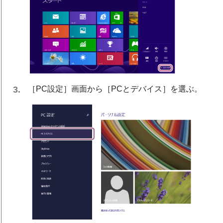
［
PC設定
］画面から［
PCとデバイス
］を選ぶ。