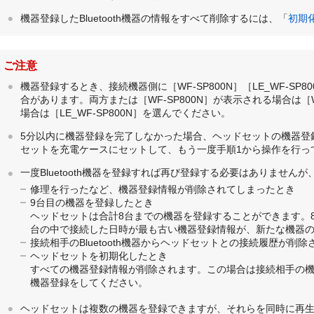
機器登録した
Bluetooth
機器の情報をすべて削除するには、「
初期
ご注意
機器登録するとき、接続機器側に［
WF-SP800N
］［
LE_WF-SP80
合があります。両方または［
WF-SP800N
］が表示される場合は［
場合は［
LE_WF-SP800N
］を選んでください。
5分以内に機器登録を完了しなかった場合、ヘッドセットの機器登
セットを充電ケースにセットして、もう一度手順1から操作を行っ
一度
Bluetooth
機器を登録すれば再び登録する必要はありませんが
修理を行ったなど、機器登録情報が削除されてしまったとき
9台目の機器を登録したとき
ヘッドセットは合計8台までの機器を登録することができます。
台の中で接続した日時が最も古い機器登録情報が、新たな機器
接続相手の
Bluetooth
機器からヘッドセットとの接続履歴が削除
ヘッドセットを初期化したとき
すべての機器登録情報が削除されます。この場合は接続相手の
機器登録をしてください。
ヘッドセットは複数の機器を登録できますが、それらを同時に再