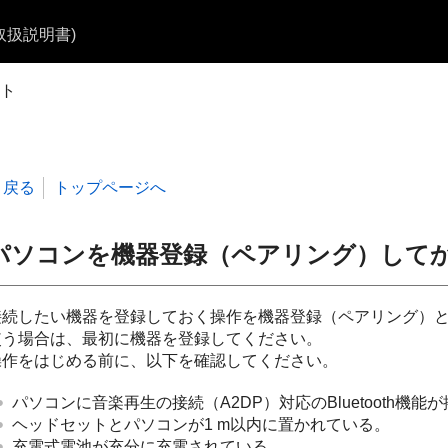
b取扱説明書)
ト
戻る
トップページへ
パソコンを機器登録（ペアリング）して
接続したい機器を登録しておく操作を機器登録（ペアリング）
使う場合は、最初に機器を登録してください。
操作をはじめる前に、以下を確認してください。
パソコンに音楽再生の接続（
A2DP
）対応の
Bluetooth
機能が
ヘッドセットとパソコンが1 m以内に置かれている。
充電式電池が充分に充電されている。