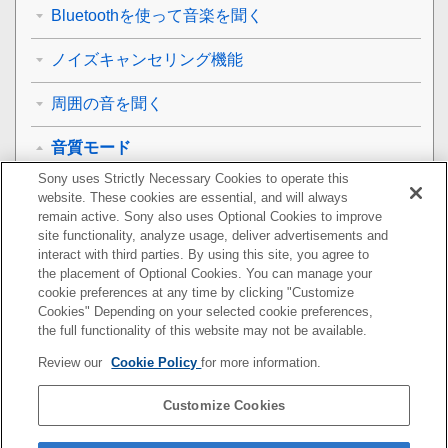
Bluetoothを使って音楽を聞く
ノイズキャンセリング機能
周囲の音を聞く
音質モード
Sony uses Strictly Necessary Cookies to operate this
音質モードについて
website. These cookies are essential, and will always
remain active. Sony also uses Optional Cookies to improve
対応コーデックについて
site functionality, analyze usage, deliver advertisements and
interact with third parties. By using this site, you agree to
the placement of Optional Cookies. You can manage your
通話する
cookie preferences at any time by clicking "Customize
Cookies" Depending on your selected cookie preferences,
音声アシスト機能を使う
the full functionality of this website may not be available.
Review our
Cookie Policy
for more information.
アプリを使う
Customize Cookies
お知らせ