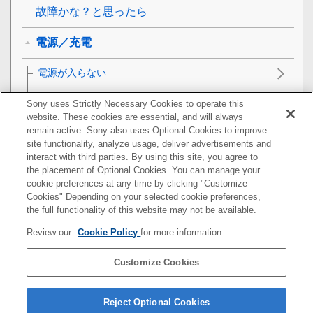
故障かな？と思ったら
電源／充電
電源が入らない
充電できない
Sony uses Strictly Necessary Cookies to operate this
website. These cookies are essential, and will always
remain active. Sony also uses Optional Cookies to improve
充電時間が長い
site functionality, analyze usage, deliver advertisements and
interact with third parties. By using this site, you agree to
充電ケースをパソコンにつないでも充電できない
the placement of Optional Cookies. You can manage your
cookie preferences at any time by clicking "Customize
スマートフォンの画面にヘッドセットの充電式電池
Cookies" Depending on your selected cookie preferences,
の残量が表示されない
the full functionality of this website may not be available.
Review our
Cookie Policy
for more information.
音（音声）
Customize Cookies
Bluetooth接続
ヘッドセットをリセット・初期化する
Reject Optional Cookies