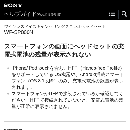
ヘルプガイド
(Web取扱説明書)
ワイヤレスノイズキャンセリングステレオヘッドセット
WF-SP800N
スマートフォンの画面にヘッドセットの充
電式電池の残量が表示されない
iPhone
/
iPod touch
を含む、
HFP
（
Hands-free Profile
）
をサポートしている
iOS
機器や、
Android
搭載スマート
フォン（OS 8.1以降）のみ、充電式電池の残量が表示
されます。
スマートフォンが
HFP
で接続されているか確認してく
ださい。
HFP
で接続されていないと、充電式電池の残
量が正常に表示されません。