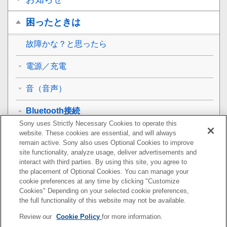
困ったときは
故障かな？と思ったら
電源／充電
音（音声）
Bluetooth接続
Sony uses Strictly Necessary Cookies to operate this
機器登録（ペアリング）できない
website. These cookies are essential, and will always
remain active. Sony also uses Optional Cookies to improve
site functionality, analyze usage, deliver advertisements and
Bluetooth
接続ができない
interact with third parties. By using this site, you agree to
the placement of Optional Cookies. You can manage your
音がひずむ
cookie preferences at any time by clicking "Customize
Cookies" Depending on your selected cookie preferences,
ヘッドセットを操作できない
the full functionality of this website may not be available.
Review our
Cookie Policy
for more information.
通話相手の声が聞こえない