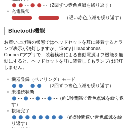
- -
- -（2回ずつ赤色点滅を繰り返す）
充電異常
- -
- -（遅い赤色点滅を繰り返す）
Bluetooth
機能
お買い上げ時の状態ではヘッドセットを耳に装着するとラ
ンプ表示が消灯しますが、“
Sony | Headphones
Connect
”アプリで、装着検出による自動電源オフ機能を無
効にすると、ヘッドセットを耳に装着してもランプは消灯
しません。
機器登録（ペアリング）モード
- -
- -（2回ずつ青色点滅を繰り返す）
未接続状態
- -
- -
- -
- -（約1秒間隔で青色点滅を繰り返
す）
接続完了
（約5秒間速い青色点滅を繰
り返す）