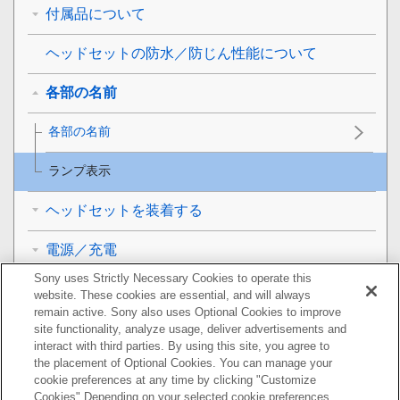
付属品について
ヘッドセットの防水／防じん性能について
各部の名前
各部の名前
ランプ表示
ヘッドセットを装着する
電源／充電
Sony uses Strictly Necessary Cookies to operate this
接続する
website. These cookies are essential, and will always
remain active. Sony also uses Optional Cookies to improve
音楽を聞く
site functionality, analyze usage, deliver advertisements and
interact with third parties. By using this site, you agree to
the placement of Optional Cookies. You can manage your
通話する
cookie preferences at any time by clicking "Customize
Cookies" Depending on your selected cookie preferences,