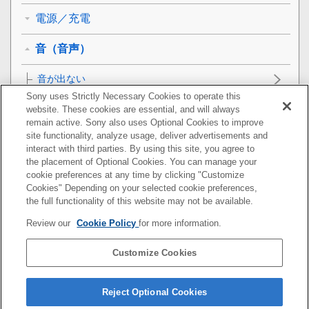
電源／充電
音（音声）
音が出ない
Sony uses Strictly Necessary Cookies to operate this
音が小さい
website. These cookies are essential, and will always
remain active. Sony also uses Optional Cookies to improve
site functionality, analyze usage, deliver advertisements and
左右の音量差がある、低音が足りない
interact with third parties. By using this site, you agree to
the placement of Optional Cookies. You can manage your
音質が悪い
cookie preferences at any time by clicking "Customize
Cookies" Depending on your selected cookie preferences,
音が途切れやすい
the full functionality of this website may not be available.
Review our
Cookie Policy
for more information.
ノイズキャンセリング効果が得られない
Customize Cookies
Bluetooth接続
ヘッドセットをリセット・初期化する
Reject Optional Cookies