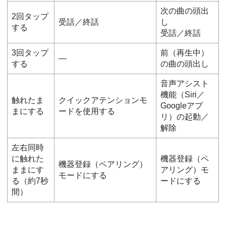
次の曲の頭出
2回タップ
受話／終話
し
する
受話／終話
3回タップ
前（再生中）
―
する
の曲の頭出し
音声アシスト
機能（
Siri
／
触れたま
クイックアテンションモ
Googleアプ
まにする
ードを使用する
リ
）の起動／
解除
左右同時
に触れた
機器登録（ペ
機器登録（ペアリング）
ままにす
アリング）モ
モードにする
る（約7秒
ードにする
間）