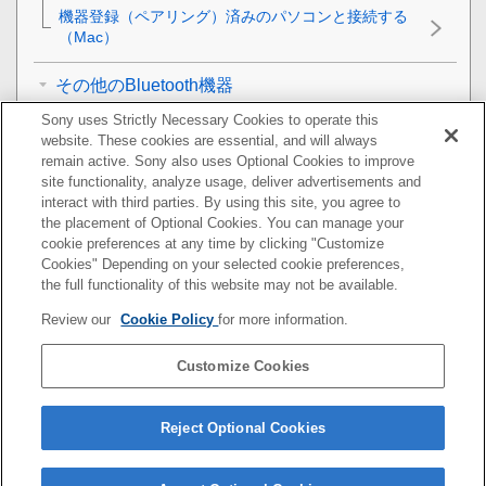
機器登録（ペアリング）済みのパソコンと接続する
（
Mac
）
その他のBluetooth機器
Sony uses Strictly Necessary Cookies to operate this
Bluetooth
接続を切断するには（使い終わるには）
website. These cookies are essential, and will always
remain active. Sony also uses Optional Cookies to improve
音楽を聞く
site functionality, analyze usage, deliver advertisements and
interact with third parties. By using this site, you agree to
the placement of Optional Cookies. You can manage your
通話する
cookie preferences at any time by clicking "Customize
Cookies" Depending on your selected cookie preferences,
音声アシスト機能を使う
the full functionality of this website may not be available.
Review our
Cookie Policy
for more information.
アプリを使う
Customize Cookies
お知らせ
困ったときは
Reject Optional Cookies