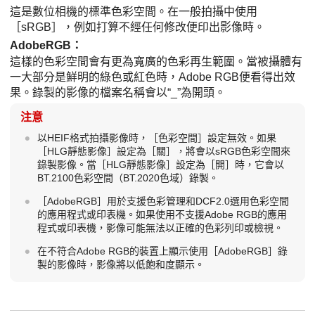
這是數位相機的標準色彩空間。在一般拍攝中使用
［sRGB］
，例如打算不經任何修改便印出影像時。
AdobeRGB
：
這樣的色彩空間會有更為寬廣的色彩再生範圍。當被攝體有
一大部分是鮮明的綠色或紅色時，Adobe RGB便看得出效
果。錄製的影像的檔案名稱會以“_”為開頭。
注意
以HEIF格式拍攝影像時，
［色彩空間］
設定無效。如果
［HLG靜態影像］
設定為
［關］
，將會以sRGB色彩空間來
錄製影像。當
［HLG靜態影像］
設定為
［開］
時，它會以
BT.2100色彩空間（BT.2020色域）錄製。
［AdobeRGB］
用於支援色彩管理和DCF2.0選用色彩空間
的應用程式或印表機。如果使用不支援Adobe RGB的應用
程式或印表機，影像可能無法以正確的色彩列印或檢視。
在不符合Adobe RGB的裝置上顯示使用
［AdobeRGB］
錄
製的影像時，影像將以低飽和度顯示。