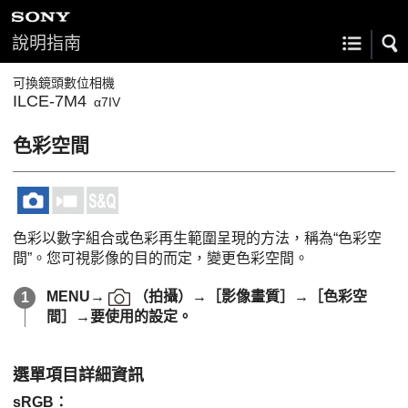
說明指南
可換鏡頭數位相機
ILCE-7M4
α7IV
色彩空間
色彩以數字組合或色彩再生範圍呈現的方法，稱為“色彩空
間”。您可視影像的目的而定，變更色彩空間。
MENU
→
（
拍攝
）→
［影像畫質］
→
［色彩空
間］
→要使用的設定。
選單項目詳細資訊
sRGB
：