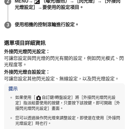
MENU
→
（
曝光/顏色
）→
［閃光燈］
→
［外接閃
光燈設定］
→要使用的設定項目。
使用相機的控制滾輪進行設定。
選單項目詳細資訊
外接閃光燈閃光設定
：
可讓您設定與閃光燈的閃光有關的設定，例如閃光模式、閃
光程度等。
外接閃光燈自設設定
：
可讓您設定其他閃光設定、無線設定，以及閃光燈設定。
提示
如果使用
［
自訂鍵/轉盤設定］
將
［外接閃光燈閃光設
定］
指派給要使用的按鍵，只要按下該按鍵，即可開啟
［外
接閃光燈閃光設定］
畫面。
您可以透過操作閃光燈來調整設定，即使是在使用
［外接閃
光燈設定］
時也行。