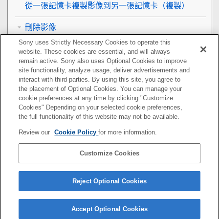
從一張記憶卡複製影像到另一張記憶卡（
複製
）
刪除影像
Sony uses Strictly Necessary Cookies to operate this
在電視機上觀看影像
website. These cookies are essential, and will always
remain active. Sony also uses Optional Cookies to improve
變更相機設定
site functionality, analyze usage, deliver advertisements and
interact with third parties. By using this site, you agree to
the placement of Optional Cookies. You can manage your
智慧型手機可用的功能
cookie preferences at any time by clicking "Customize
Cookies" Depending on your selected cookie preferences,
使用電腦
the full functionality of this website may not be available.
Review our
Cookie Policy
for more information.
使用雲端服務
Customize Cookies
附錄
如果您遇到問題
Reject Optional Cookies
Accept Optional Cookies
5-071-846-82(2)
Copyright 2021 Sony Corporation