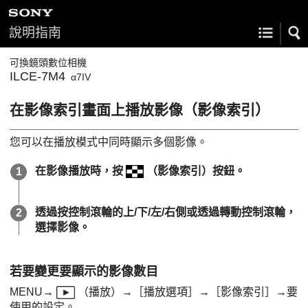
說明指南
可換鏡頭數位相機
ILCE-7M4
α7IV
在影像索引畫面上播放影像（
影像索引
）
您可以在播放模式中同時顯示多個影像。
在影像播放時，按
（
影像索引
）按鈕。
透過按控制滾輪的上/下/左/右側或透過轉動控制滾輪，
選擇影像。
若要變更要顯示的影像數目
MENU
→
（
播放
）→
［播放選項］
→
［影像索引］
→要
使用的設定。