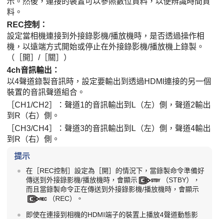
示。然後，連接的裝置可以參照數位資料，以便辨識時間資
料。
REC控制
：
設定當相機連接到外接錄影機/播放機時，是否透過操作相
機，以遠端方式開始或停止在外接錄影機/播放機上錄製。
（
［開］
/
［關］
）
4ch音訊輸出
：
以4聲道錄製音訊時，設定要輸出到透過HDMI連接的另一個
裝置的音訊聲道組合。
［CH1/CH2］
：聲道1的音訊輸出到L（左）側，聲道2輸出
到R（右）側。
［CH3/CH4］
：聲道3的音訊輸出到L（左）側，聲道4輸出
到R（右）側。
提示
在
［REC控制］
設定為
［開］
的情況下，當錄製命令準備好
傳送到外接錄影機/播放機時，會顯示
（STBY），
而且當錄製命令正在傳送到外接錄影機/播放機時，會顯示
（REC）。
即使在連接到相機的HDMI端子的裝置上播放4聲道動態影