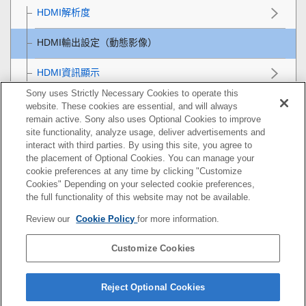
HDMI解析度
HDMI輸出設定
（動態影像）
HDMI資訊顯示
Sony uses Strictly Necessary Cookies to operate this
HDMI控制
website. These cookies are essential, and will always
remain active. Sony also uses Optional Cookies to improve
一般設定
site functionality, analyze usage, deliver advertisements and
interact with third parties. By using this site, you agree to
the placement of Optional Cookies. You can manage your
智慧型手機可用的功能
cookie preferences at any time by clicking "Customize
Cookies" Depending on your selected cookie preferences,
使用電腦
the full functionality of this website may not be available.
Review our
Cookie Policy
for more information.
使用雲端服務
Customize Cookies
附錄
如果您遇到問題
Reject Optional Cookies