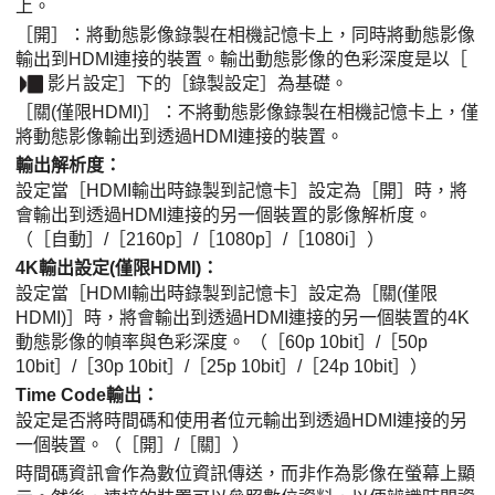
上。
［開］
：將動態影像錄製在相機記憶卡上，同時將動態影像
輸出到HDMI連接的裝置。輸出動態影像的色彩深度是以
［
影片設定］
下的
［錄製設定］
為基礎。
［關(僅限HDMI)］
：不將動態影像錄製在相機記憶卡上，僅
將動態影像輸出到透過HDMI連接的裝置。
輸出解析度
：
設定當
［HDMI輸出時錄製到記憶卡］
設定為
［開］
時，將
會輸出到透過HDMI連接的另一個裝置的影像解析度。
（
［自動］
/
［2160p］
/
［1080p］
/
［1080i］
）
4K輸出設定(僅限HDMI)
：
設定當
［HDMI輸出時錄製到記憶卡］
設定為
［關(僅限
HDMI)］
時，將會輸出到透過HDMI連接的另一個裝置的4K
動態影像的幀率與色彩深度。 （
［60p 10bit］
/
［50p
10bit］
/
［30p 10bit］
/
［25p 10bit］
/
［24p 10bit］
）
Time Code輸出
：
設定是否將時間碼和使用者位元輸出到透過HDMI連接的另
一個裝置。（
［開］
/
［關］
）
時間碼資訊會作為數位資訊傳送，而非作為影像在螢幕上顯