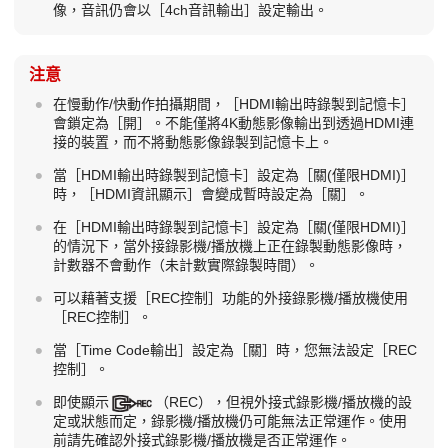
像，音訊仍會以
［4ch音訊輸出］
設定輸出。
注意
在慢動作/快動作拍攝期間，
［HDMI輸出時錄製到記憶卡］
會鎖定為
［開］
。不能僅將4K動態影像輸出到透過HDMI連
接的裝置，而不將動態影像錄製到記憶卡上。
當
［HDMI輸出時錄製到記憶卡］
設定為
［關(僅限HDMI)］
時，
［HDMI資訊顯示］
會變成暫時設定為
［關］
。
在
［HDMI輸出時錄製到記憶卡］
設定為
［關(僅限HDMI)］
的情況下，當外接錄影機/播放機上正在錄製動態影像時，
計數器不會動作（未計數實際錄製時間）。
可以藉著支援
［REC控制］
功能的外接錄影機/播放機使用
［REC控制］
。
當
［Time Code輸出］
設定為
［關］
時，您無法設定
［REC
控制］
。
即使顯示
（REC），但視外接式錄影機/播放機的設
定或狀態而定，錄影機/播放機仍可能無法正常運作。使用
前請先確認外接式錄影機/播放機是否正常運作。