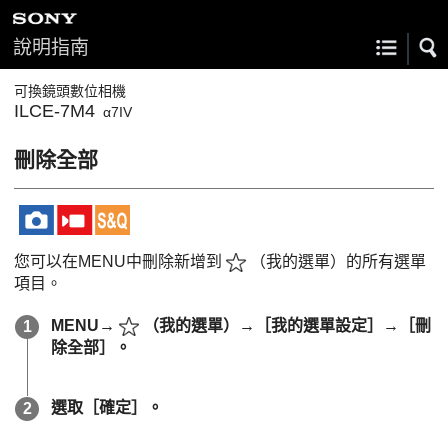
說明指南
可換鏡頭數位相機
ILCE-7M4
α7IV
刪除全部
您可以在MENU中刪除新增到
（
我的選單
）的所有選單
項目。
MENU
→
（
我的選單
）→
［我的選單設定］
→
［刪
除全部］
。
選取
［確定］
。