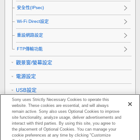
安全性(IPsec)
Wi-Fi Direct設定
重設網路設定
FTP傳輸功能
觀景窗/螢幕設定
電源設定
USB設定
Sony uses Strictly Necessary Cookies to operate this
外接輸出設定
website. These cookies are essential, and will always
remain active. Sony also uses Optional Cookies to improve
一般設定
site functionality, analyze usage, deliver advertisements and
interact with third parties. By using this site, you agree to
the placement of Optional Cookies. You can manage your
智慧型手機可用的功能
cookie preferences at any time by clicking "Customize