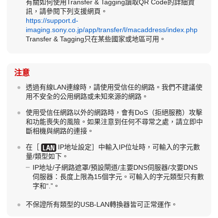
有關如何使用Transfer & Tagging讀取QR Code的詳細資
訊，請參閱下列支援網頁。
https://support.d-
imaging.sony.co.jp/app/transfer/l/macaddress/index.php
Transfer & Tagging只在某些國家或地區可用。
注意
透過有線LAN連線時，請使用受信任的網路。我們不建議使
用不安全的公用網路或未知來源的網路。
使用受信任網路以外的網路時，會有DoS（拒絕服務）攻擊
和功能喪失的風險。如果注意到任何不尋常之處，請立即中
斷相機與網路的連接。
在
［
IP地址設定］
中輸入IP位址時，可輸入的字元數
量/類型如下。
IP地址
/
子網路遮罩
/
預設閘道
/
主要DNS伺服器
/
次要DNS
伺服器
：長度上限為15個字元。可輸入的字元類型只有數
字和“.”。
不保證所有類型的USB-LAN轉換器皆可正常運作。