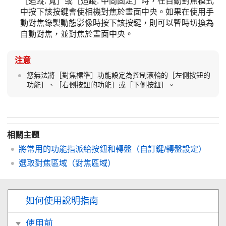
［追蹤: 寬］
或
［追蹤: 中間固定］
時，在自動對焦模式
中按下該按鍵會使相機對焦於畫面中央。如果在使用手
動對焦錄製動態影像時按下該按鍵，則可以暫時切換為
自動對焦，並對焦於畫面中央。
注意
您無法將
［對焦標準］
功能設定為控制滾輪的
［左側按鈕的
功能］
、
［右側按鈕的功能］
或
［下側按鈕］
。
相關主題
將常用的功能指派給按鈕和轉盤（
自訂鍵/轉盤設定
）
選取對焦區域（
對焦區域
）
如何使用說明指南
使用前