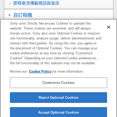
即時串流傳輸視訊與音訊
自訂相機
Sony uses Strictly Necessary Cookies to operate this
觀看
website. These cookies are essential, and will always
remain active. Sony also uses Optional Cookies to improve
變更相機設定
site functionality, analyze usage, deliver advertisements and
interact with third parties. By using this site, you agree to
the placement of Optional Cookies. You can manage your
智慧型手機可用的功能
cookie preferences at any time by clicking "Customize
Cookies" Depending on your selected cookie preferences,
使用電腦
the full functionality of this website may not be available.
Review our
Cookie Policy
for more information.
使用雲端服務
Customize Cookies
附錄
如果您遇到問題
Reject Optional Cookies
Accept Optional Cookies
5-071-846-82(2)
Copyright 2021 Sony Corporation