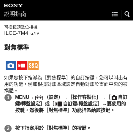
說明指南
可換鏡頭數位相機
ILCE-7M4
α7IV
對焦標準
如果您按下指派為
［對焦標準］
的自訂按鍵，您可以叫出有
用的功能，例如根據對焦區域設定自動對焦於畫面中央的被
攝體。
MENU→
（
設定
）→
［操作客製化］
→
［
自訂
鍵/轉盤設定］
或
［
自訂鍵/轉盤設定］
→要使用的
按鍵，然後將
［對焦標準］
功能指派給該按鍵。
按下指定用於
［對焦標準］
的按鍵。