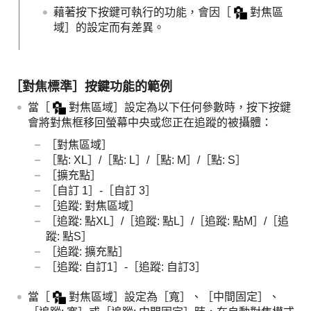
藉著按下按鍵可執行的功能，會因
［
對焦區
域］
的設定而有差異。
［對焦標準］
按鍵功能的範例
當
［
對焦區域］
設定為以下任何參數時，按下按鍵
會將對焦框移回螢幕中央或您正在追蹤的被攝體：
［對焦區域］
［點: XL］
/
［點: L］
/
［點: M］
/
［點: S］
［擴充點］
［自訂 1］
-
［自訂 3］
［追蹤: 對焦區域］
［追蹤: 點XL］
/
［追蹤: 點L］
/
［追蹤: 點M］
/
［追
蹤: 點S］
［追蹤: 擴充點］
［追蹤: 自訂1］
-
［追蹤: 自訂3］
當
［
對焦區域］
設定為
［寬］
、
［中間固定］
、