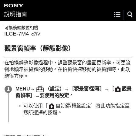
說明指南
可換鏡頭數位相機
ILCE-7M4
α7IV
觀景窗幀率
（靜態影像）
在拍攝靜態影像過程中，調整觀景窗的畫面更新率，可更流
暢地顯示被攝體的移動。在拍攝快速移動的被攝體時，此功
能很方便。
MENU
→
（
設定
）→
［觀景窗/螢幕］
→
［
觀景
窗幀率］
→要使用的設定。
可以使用
［
自訂鍵/轉盤設定］
將此功能指定至
您所選擇的按鍵。