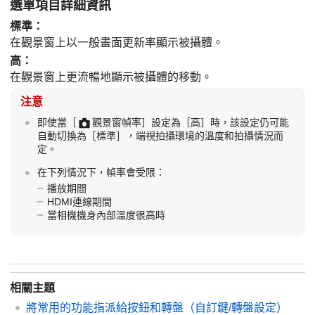
選單項目詳細資訊
標準
：
在觀景窗上以一般畫面更新率顯示被攝體。
高
：
在觀景窗上更流暢地顯示被攝體的移動。
注意
即使當
［
觀景窗幀率］
設定為
［高］
時，該設定仍可能
自動切換為
［標準］
，端視拍攝環境的溫度和拍攝情況而
定。
在下列情況下，幀率會受限：
播放期間
HDMI連線期間
當相機機身內部溫度很高時
相關主題
將常用的功能指派給按鈕和轉盤（
自訂鍵/轉盤設定
）