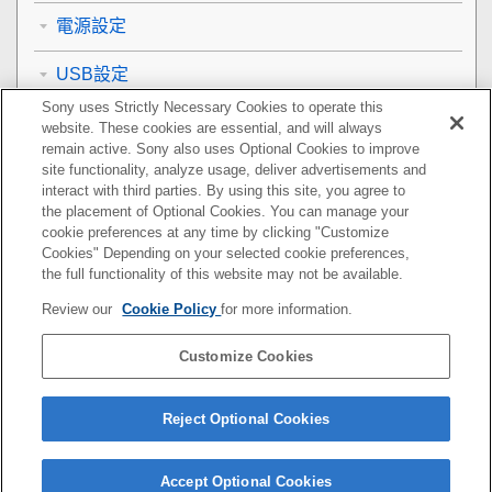
電源設定
USB設定
Sony uses Strictly Necessary Cookies to operate this
外接輸出設定
website. These cookies are essential, and will always
remain active. Sony also uses Optional Cookies to improve
一般設定
site functionality, analyze usage, deliver advertisements and
interact with third parties. By using this site, you agree to
the placement of Optional Cookies. You can manage your
智慧型手機可用的功能
cookie preferences at any time by clicking "Customize
Cookies" Depending on your selected cookie preferences,
使用電腦
the full functionality of this website may not be available.
Review our
Cookie Policy
for more information.
使用雲端服務
Customize Cookies
附錄
如果您遇到問題
Reject Optional Cookies
Accept Optional Cookies