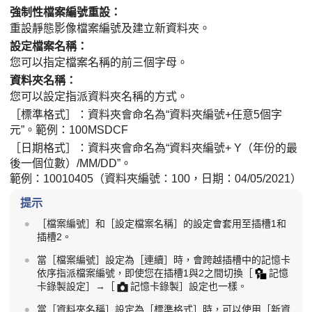
強制性檔案編號重設
：
重設靜態影像檔案編號及建立新資料夾。
設定檔案名稱
：
您可以指定檔案名稱的前三個字母。
資料夾名稱
：
您可以設定指派資料夾名稱的方式。
［標準格式］
：資料夾會命名為“資料夾編號+任意5個字
元”。範例：100MSDCF
［日期格式］
：資料夾會命名為“資料夾編號+ Y（年份的最
後一個位數）/MM/DD”。
範例：10010405（資料夾編號：100，日期：04/05/2021）
提示
［檔案編號］
和
［設定檔案名稱］
的設定會套用至插槽1和
插槽2。
當
［檔案編號］
設定為
［連續］
時，會跨越插槽中的記憶卡
依序指派檔案編號，即使您在插槽1與2之間切換
［
記憶
卡錄製設定］
→
［
記憶卡錄製］
設定也一樣。
當
［資料夾名稱］
設定為
［標準格式］
時，可以使用
［新資