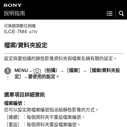
說明指南
可換鏡頭數位相機
ILCE-7M4
α7IV
檔案/資料夾設定
設定與要拍攝的靜態影像資料夾與檔案名稱有關的設定。
MENU
→
（
拍攝
）→
［檔案］
→
［檔案/資料夾設
定］
→要使用的設定。
選單項目詳細資訊
檔案編號
：
您可以設定將檔案編號指派給靜態影像的方式。
［連續］
：每個資料夾不重設檔案編號。
［重設］
：每個資料夾重設檔案編號。