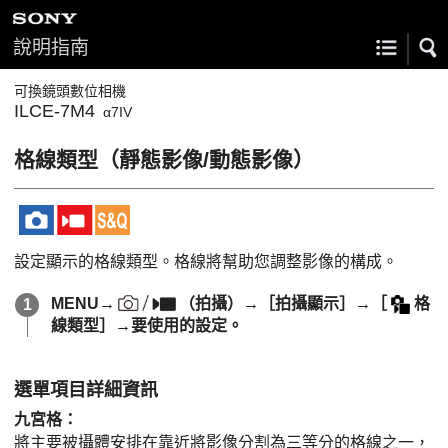
說明指南
可換鏡頭數位相機
ILCE-7M4
α7IV
格線類型
（靜態影像/動態影像）
設定顯示的格線類型。格線將幫助您調整影像的構成。
MENU
→
（
拍攝
）→
［拍攝顯示］
→
［
格
線類型］
→要使用的設定。
選單項目詳細資訊
九宮格
：
將主要被攝體安排在靠近將影像分割為三等分的格線之一，