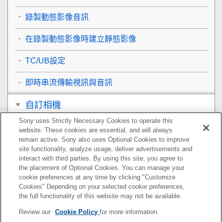
錄製動態影像音訊
在錄製動態影像時建立靜態影像
TC/UB設定
即時串流傳輸視訊與音訊
自訂相機
Sony uses Strictly Necessary Cookies to operate this
觀看
website. These cookies are essential, and will always
remain active. Sony also uses Optional Cookies to improve
變更相機設定
site functionality, analyze usage, deliver advertisements and
interact with third parties. By using this site, you agree to
the placement of Optional Cookies. You can manage your
智慧型手機可用的功能
cookie preferences at any time by clicking "Customize
Cookies" Depending on your selected cookie preferences,
使用電腦
the full functionality of this website may not be available.
Review our
Cookie Policy
for more information.
使用雲端服務