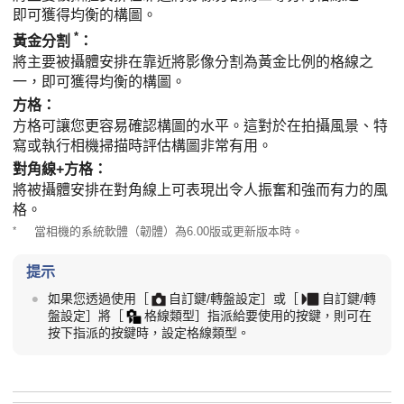
即可獲得均衡的構圖。
*
黃金分割
：
將主要被攝體安排在靠近將影像分割為黃金比例的格線之
一，即可獲得均衡的構圖。
方格
：
方格可讓您更容易確認構圖的水平。這對於在拍攝風景、特
寫或執行相機掃描時評估構圖非常有用。
對角線+方格
：
將被攝體安排在對角線上可表現出令人振奮和強而有力的風
格。
*
當相機的系統軟體（韌體）為6.00版或更新版本時。
提示
如果您透過使用
［
自訂鍵/轉盤設定］
或
［
自訂鍵/轉
盤設定］
將
［
格線類型］
指派給要使用的按鍵，則可在
按下指派的按鍵時，設定格線類型。