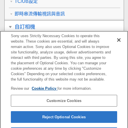
TC/UB設定
即時串流傳輸視訊與音訊
自訂相機
Sony uses Strictly Necessary Cookies to operate this
觀看
website. These cookies are essential, and will always
remain active. Sony also uses Optional Cookies to improve
變更相機設定
site functionality, analyze usage, deliver advertisements and
interact with third parties. By using this site, you agree to
the placement of Optional Cookies. You can manage your
智慧型手機可用的功能
cookie preferences at any time by clicking "Customize
Cookies" Depending on your selected cookie preferences,
使用電腦
the full functionality of this website may not be available.
Review our
Cookie Policy
for more information.
使用雲端服務
Customize Cookies
附錄
如果您遇到問題
Reject Optional Cookies