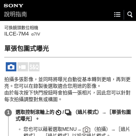
說明指南
可換鏡頭數位相機
ILCE-7M4
α7IV
單張包圍式曝光
拍攝多張影像，並同時將曝光自動從基本轉到更暗，再到更
亮。您可以在錄製後選取適合您用途的影像。
由於每次按下快門按鈕時會拍攝一張相片，因此您可以針對
每次拍攝調整對焦或構圖。
選取控制滾輪上的
/
（
過片模式
）→
［單張包圍
式曝光］
。
您也可以藉著選取
MENU
→
（
拍攝
）→
［過片
模式］
→
［過片模式］
以設定過片模式。