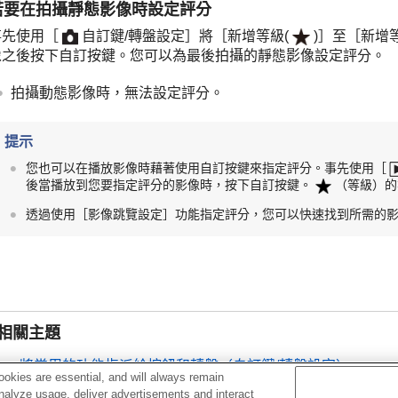
若要在拍攝靜態影像時設定評分
事先使用
［
自訂鍵/轉盤設定］
將
［新增等級(
)］
至
［新增等
像之後按下自訂按鍵。您可以為最後拍攝的靜態影像設定評分。
拍攝動態影像時，無法設定評分。
提示
您也可以在播放影像時藉著使用自訂按鍵來指定評分。事先使用
［
後當播放到您要指定評分的影像時，按下自訂按鍵。
（
等級
）的
透過使用
［影像跳覽設定］
功能指定評分，您可以快速找到所需的
相關主題
將常用的功能指派給按鈕和轉盤（
自訂鍵/轉盤設定
）
okies are essential, and will always remain
等級設定（自訂鍵）
analyze usage, deliver advertisements and interact