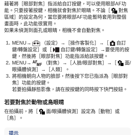
藉著將
［眼部對焦］
指派給自訂按鍵，可以使用眼部AF功
能。只要按著按鍵，相機就會對焦於眼睛。不論
［
對焦
區域］
的設定為何，當您要將眼部AF功能暫時套用到整個
畫面時，此功能很實用。
如果未偵測到面孔或眼睛，相機不會自動對焦。
MENU
→
（
設定
）→
［操作客製化］
→
［
自訂
鍵/轉盤設定］
或
［
自訂鍵/轉盤設定］
→要使用的按
鍵，然後將
［眼部對焦］
功能指派給該按鍵。
MENU
→
（
對焦
）→
［人臉/眼部對焦］
→
［
面/
眼攝體偵測］
→
［人類］
。
將相機朝向人物的臉部，然後按下您已指派為
［眼部對
焦］
功能的按鍵。
若要拍攝靜態影像，請在按按鍵的同時按下快門按鈕。
若要對焦於動物或鳥眼睛
在拍攝前，將
［
面/眼攝體偵測］
設定為
［動物］
或
［鳥］
。
提示