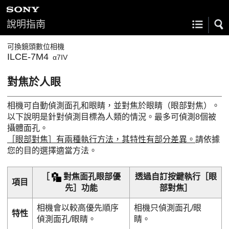
說明指南
可換鏡頭數位相機
ILCE-7M4
α7IV
對焦於人眼
相機可自動偵測面孔和眼睛，並對焦於眼睛（
眼部對焦
）。
以下說明是針對偵測目標為人類的情況。最多可偵測8個被
攝體面孔。
［眼部對焦］
有兩種執行方法，其特性有部分差異。
請依據
您的目的選擇適當方法。
［
對焦面孔眼部優
透過自訂按鍵執行
［眼
項目
先］
功能
部對焦］
相機會以較高優先順序
相機只偵測面孔/眼
特性
偵測面孔/眼睛。
睛。