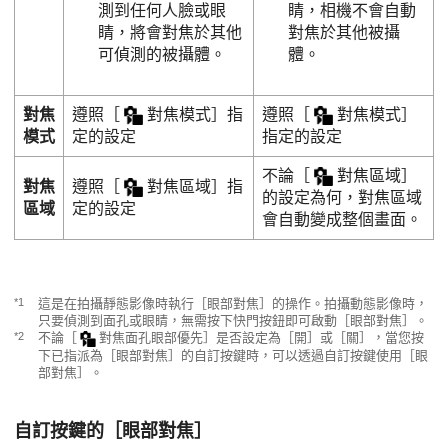
測到任何人臉或眼
睛，相機不會自動
睛，將會對焦於其他
對焦於其他被攝
可偵測的被攝體。
體。
對焦
遵照
［
對焦模式］
指
遵照
［
對焦模式］
模式
定的設定
指定的設定
不論
［
對焦區域］
對焦
遵照
［
對焦區域］
指
的設定為何，對焦區域
區域
定的設定
會自動變成整個畫面。
*1
這是在拍攝靜態影像時執行
［眼部對焦］
的操作。拍攝動態影像時，
只要偵測到面孔或眼睛，無需按下快門按鈕即可啟動
［眼部對焦］
。
*2
不論
［
對焦面孔眼部優先］
是否設定為
［開］
或
［關］
，當您按
下已指派為
［眼部對焦］
的自訂按鍵時，可以透過自訂按鍵使用
［眼
部對焦］
。
自訂按鍵的
［眼部對焦］