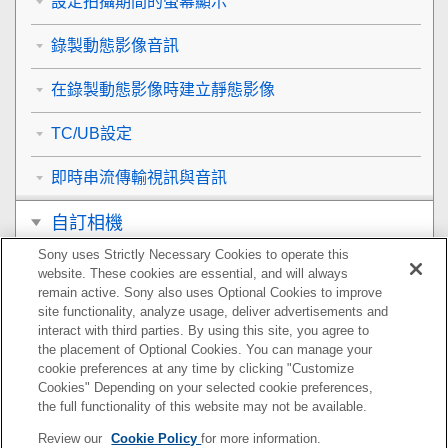
設定拍攝期間的螢幕顯示
錄製動態影像音訊
在錄製動態影像時建立靜態影像
TC/UB設定
即時串流傳輸視訊與音訊
自訂相機
Sony uses Strictly Necessary Cookies to operate this
觀看
website. These cookies are essential, and will always
remain active. Sony also uses Optional Cookies to improve
變更相機設定
site functionality, analyze usage, deliver advertisements and
interact with third parties. By using this site, you agree to
the placement of Optional Cookies. You can manage your
智慧型手機可用的功能
cookie preferences at any time by clicking "Customize
Cookies" Depending on your selected cookie preferences,
使用電腦
the full functionality of this website may not be available.
Review our
Cookie Policy
for more information.
使用雲端服務