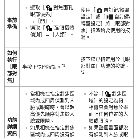
選取
［
對焦面孔
使用
［
自訂鍵/轉盤
眼部優先］
設定］
或
［
自訂鍵/
事前
→
［開］
。
轉盤設定］
將
［眼部對
準備
選取
［
面/眼攝體
焦］
指派給要使用的按
偵測］
→
［人類］
。
鍵。
如何
按下您已指定用於
［眼
執行
*1
部對焦］
功能的按鍵。
［眼
半按下快門按鈕。
*2
部對
焦］
當相機在指定對焦區
不論
［
對焦區
域內或四周偵測到人
域］
的設定為何，
臉或眼睛時，會以較
相機只會對焦於畫
高優先順序對焦於人
面上任何位置的人
功能
臉或眼睛。
臉或眼睛。
詳細
如果相機在指定對焦
如果整個畫面都沒
資訊
區域內或四周沒有偵
有偵測到人臉或眼