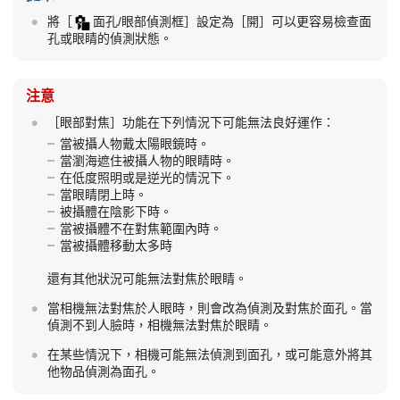
將
［
面孔/眼部偵測框］
設定為
［開］
可以更容易檢查面
孔或眼睛的偵測狀態。
注意
［眼部對焦］
功能在下列情況下可能無法良好運作：
當被攝人物戴太陽眼鏡時。
當瀏海遮住被攝人物的眼睛時。
在低度照明或是逆光的情況下。
當眼睛閉上時。
被攝體在陰影下時。
當被攝體不在對焦範圍內時。
當被攝體移動太多時
還有其他狀況可能無法對焦於眼睛。
當相機無法對焦於人眼時，則會改為偵測及對焦於面孔。當
偵測不到人臉時，相機無法對焦於眼睛。
在某些情況下，相機可能無法偵測到面孔，或可能意外將其
他物品偵測為面孔。