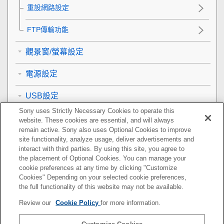
重設網路設定
FTP傳輸功能
觀景窗/螢幕設定
電源設定
USB設定
Sony uses Strictly Necessary Cookies to operate this
外接輸出設定
website. These cookies are essential, and will always
remain active. Sony also uses Optional Cookies to improve
一般設定
site functionality, analyze usage, deliver advertisements and
interact with third parties. By using this site, you agree to
the placement of Optional Cookies. You can manage your
智慧型手機可用的功能
cookie preferences at any time by clicking "Customize
Cookies" Depending on your selected cookie preferences,
使用電腦
the full functionality of this website may not be available.
Review our
Cookie Policy
for more information.
使用雲端服務