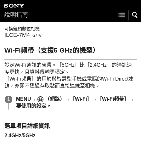
說明指南
可換鏡頭數位相機
ILCE-7M4
α7IV
Wi-Fi頻帶
（支援5 GHz的機型）
設定Wi-Fi通訊的頻帶。
［5GHz］
比
［2.4GHz］
的通訊速
度更快，且資料傳輸更穩定。
［Wi-Fi頻帶］
適用於與智慧型手機或電腦的Wi-Fi Direct連
線，亦即不透過存取點而直接連線至相機。
MENU
→
（
網路
）→
［Wi-Fi］
→
［Wi-Fi頻帶］
→
要使用的設定。
選單項目詳細資訊
2.4GHz
/
5GHz