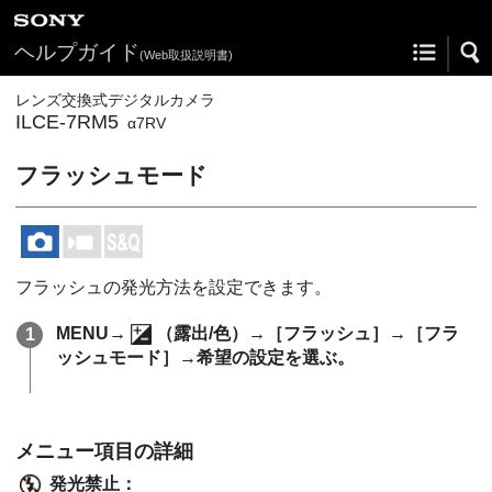
ヘルプガイド
(Web取扱説明書)
レンズ交換式デジタルカメラ
ILCE-7RM5
α7RV
フラッシュモード
フラッシュの発光方法を設定できます。
MENU
→
（
露出/色
）→
［フラッシュ］
→
［フラ
ッシュモード］
→希望の設定を選ぶ。
メニュー項目の詳細
発光禁止
：