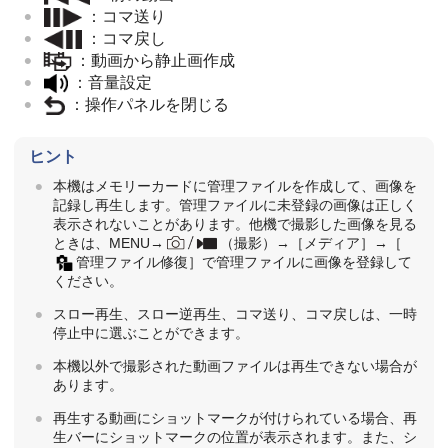
：コマ送り
：コマ戻し
：
動画から静止画作成
：音量設定
：操作パネルを閉じる
ヒント
本機はメモリーカードに管理ファイルを作成して、画像を
記録し再生します。管理ファイルに未登録の画像は正しく
表示されないことがあります。他機で撮影した画像を見る
ときは、
MENU
→
（
撮影
）→
［メディア］
→
［
管理ファイル修復］
で管理ファイルに画像を登録して
ください。
スロー再生、スロー逆再生、コマ送り、コマ戻しは、一時
停止中に選ぶことができます。
本機以外で撮影された動画ファイルは再生できない場合が
あります。
再生する動画にショットマークが付けられている場合、再
生バーにショットマークの位置が表示されます。また、シ