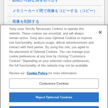
動画から静止画を切り出す
メモリーカード間で画像をコピーする（
コピー
）
画像を削除する
Sony uses Strictly Necessary Cookies to operate this
テレビと接続して画像を見る
website. These cookies are essential, and will always
remain active. Sony also uses Optional Cookies to improve
カメラの設定を変更する
site functionality, analyze usage, deliver advertisements and
interact with third parties. By using this site, you agree to
the placement of Optional Cookies. You can manage your
スマートフォンでできること
cookie preferences at any time by clicking "Customize
Cookies" Depending on your selected cookie preferences,
パソコンでできること
the full functionality of this website may not be available.
Review our
Cookie Policy
for more information.
クラウドサービスを利用する
Customize Cookies
資料
故障かな？と思ったら
Reject Optional Cookies