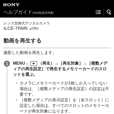
ヘルプガイド
(Web取扱説明書)
レンズ交換式デジタルカメラ
ILCE-7RM5
α7RV
動画を再生する
撮影した動画を再生します。
MENU
→
（
再生
）→
［再生対象］
→
［複数メデ
ィアの再生設定］
で再生するメモリーカードのスロ
ットを選ぶ。
カメラにメモリーカードが1枚しか入っていない
場合は、
［複数メディアの再生設定］
の設定は不
要です。
［複数メディアの表示設定］
を
［全スロット］
に
設定した場合は、すべてのスロットのメモリーカ
ードが再生対象になります。