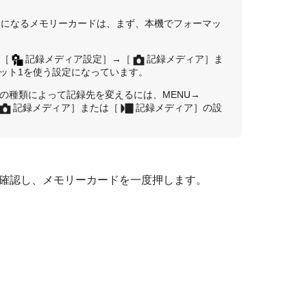
いになるメモリーカードは、まず、本機でフォーマッ
→
［
記録メディア設定］
→
［
記録メディア］
ま
ット1を使う設定になっています。
画の種類によって記録先を変えるには、
MENU
→
記録メディア］
または
［
記録メディア］
の設
確認し、メモリーカードを一度押します。