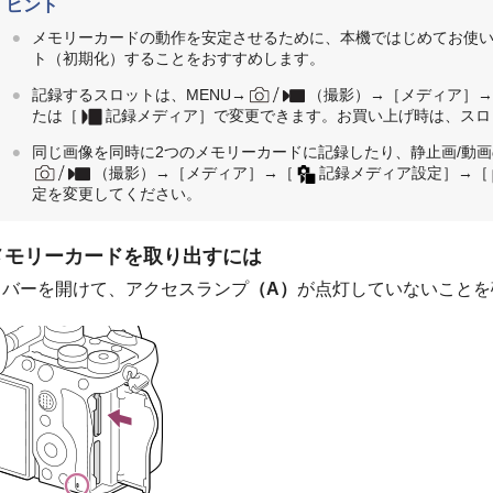
ヒント
メモリーカードの動作を安定させるために、本機ではじめてお使
ト（初期化）することをおすすめします。
記録するスロットは、
MENU
→
（
撮影
）→
［メディア］
たは
［
記録メディア］
で変更できます。お買い上げ時は、スロ
同じ画像を同時に2つのメモリーカードに記録したり、静止画/動
（
撮影
）→
［メディア］
→
［
記録メディア設定］
→
［
定を変更してください。
メモリーカードを取り出すには
カバーを開けて、アクセスランプ
（A）
が点灯していないことを