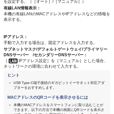
を設定する。（
［オート］
/
［マニュアル］
）
有線LAN情報表示
：
本機の有線LANのMACアドレスやIPアドレスなどの情報を
表示する。
IPアドレス
：
手動で入力する場合は、固定アドレスを入力する。
サブネットマスク
/
デフォルトゲートウェイ
/
プライマリー
DNSサーバー
/
セカンダリーDNSサーバー
：
［
IPアドレス設定］
を
［マニュアル］
とした場合、
ネットワークの環境に合わせて入力する。
ヒント
USB Type-C端子接続のギガビットイーサネット対応アダ
プターをおすすめします。
MACアドレスのQRコードを表示させるには
本機のMACアドレスをスマートフォンに取り込むことが
できます。以下の方法で本機の画面にQRコードを表示さ