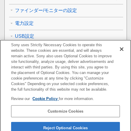
ファインダー/モニターの設定
電力設定
USB設定
Sony uses Strictly Necessary Cookies to operate this
外部出力設定
website. These cookies are essential, and will always
remain active. Sony also uses Optional Cookies to improve
一般設定
site functionality, analyze usage, deliver advertisements and
interact with third parties. By using this site, you agree to
the placement of Optional Cookies. You can manage your
スマートフォンでできること
cookie preferences at any time by clicking "Customize
Cookies" Depending on your selected cookie preferences,
パソコンでできること
the full functionality of this website may not be available.
Review our
Cookie Policy
for more information.
クラウドサービスを利用する
Customize Cookies
資料
故障かな？と思ったら
Reject Optional Cookies