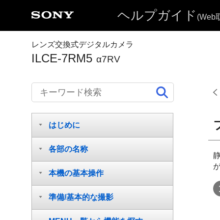
ヘルプガイド
(We
レンズ交換式デジタルカメラ
ILCE-7RM5
α7RV
ヘルプガイドの使いかた
はじめに
各部の名称
本機の基本操作
準備/基本的な撮影