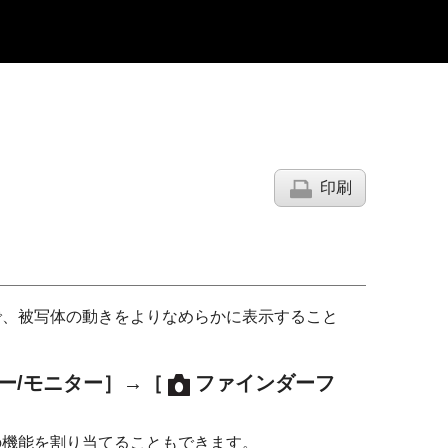
印刷
で、被写体の動きをよりなめらかに表示すること
ー/モニター］
→
［
ファインダーフ
の機能を割り当てることもできます。