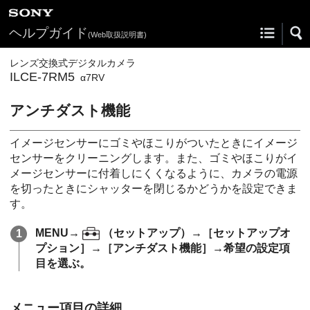
ヘルプガイド
(Web取扱説明書)
レンズ交換式デジタルカメラ
ILCE-7RM5
α7RV
アンチダスト機能
イメージセンサーにゴミやほこりがついたときにイメージ
センサーをクリーニングします。また、ゴミやほこりがイ
メージセンサーに付着しにくくなるように、カメラの電源
を切ったときにシャッターを閉じるかどうかを設定できま
す。
MENU
→
（
セットアップ
）→
［セットアップオ
プション］
→
［アンチダスト機能］
→希望の設定項
目を選ぶ。
メニュー項目の詳細