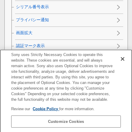
シリアル番号表示
プライバシー通知
画面拡大
認証マーク表示
Sony uses Strictly Necessary Cookies to operate this
設定の保存/読込
website. These cookies are essential, and will always
remain active. Sony also uses Optional Cookies to improve
設定リセット
site functionality, analyze usage, deliver advertisements and
interact with third parties. By using this site, you agree to
the placement of Optional Cookies. You can manage your
スマートフォンでできること
cookie preferences at any time by clicking "Customize
Cookies" Depending on your selected cookie preferences,
パソコンでできること
the full functionality of this website may not be available.
Review our
Cookie Policy
for more information.
クラウドサービスを利用する
Customize Cookies
資料