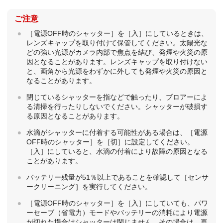
ご注意
［電源OFF時のシャッター］
を
［入］
にしているときは、
レンズキャップを取り付けて保管してください。太陽光な
どの強い光源がカメラ内部で焦点を結び、発煙や火災の原
因となることがあります。レンズキャップを取り付けない
と、画角から光源をわずかに外しても発煙や火災の原因と
なることがあります。
閉じているシャッターを指などで触ったり、ブロアーによ
る清掃を行ったりしないでください。シャッターが破損す
る原因となることがあります。
水滴がシャッターに付着する可能性がある場合は、
［電源
OFF時のシャッター］
を
［切］
に設定してください。
［入］
にしていると、水滴の付着により故障の原因となる
ことがあります。
バッテリー残量が51％以上であることを確認して
［センサ
ークリーニング］
を実行してください。
［電源OFF時のシャッター］
を
［入］
にしていても、パワ
ーセーブ（省電力）モードやバッテリーの消耗により電源
が切れた場合はシャッターは閉じません。その場合は、再