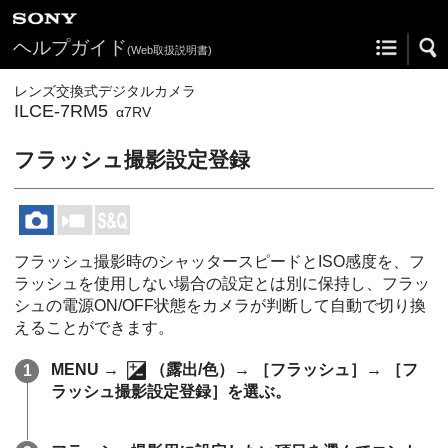
ヘルプガイド
(Web取扱説明書)
レンズ交換式デジタルカメラ
ILCE-7RM5
α7RV
フラッシュ撮影設定登録
フラッシュ撮影時のシャッタースピードとISO感度を、フ
ラッシュを使用しない場合の設定とは別に保持し、フラッ
シュの電源ON/OFF状態をカメラが判断して自動で切り換
えることができます。
MENU →
（
露出/色
）→
［フラッシュ］
→
［フ
ラッシュ撮影設定登録］
を選ぶ。