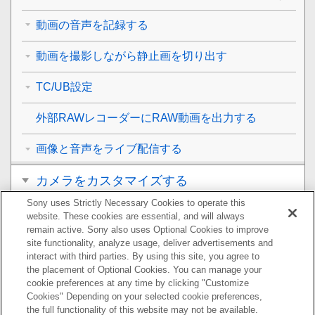
動画の音声を記録する
動画を撮影しながら静止画を切り出す
TC/UB設定
外部RAWレコーダーにRAW動画を出力する
画像と音声をライブ配信する
カメラをカスタマイズする
Sony uses Strictly Necessary Cookies to operate this
再生する
website. These cookies are essential, and will always
remain active. Sony also uses Optional Cookies to improve
カメラの設定を変更する
site functionality, analyze usage, deliver advertisements and
interact with third parties. By using this site, you agree to
the placement of Optional Cookies. You can manage your
スマートフォンでできること
cookie preferences at any time by clicking "Customize
Cookies" Depending on your selected cookie preferences,
パソコンでできること
the full functionality of this website may not be available.