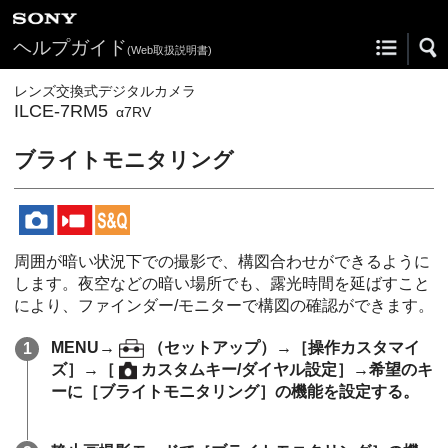
ヘルプガイド
(Web取扱説明書)
レンズ交換式デジタルカメラ
ILCE-7RM5
α7RV
ブライトモニタリング
周囲が暗い状況下での撮影で、構図合わせができるように
します。夜空などの暗い場所でも、露光時間を延ばすこと
により、ファインダー/モニターで構図の確認ができます。
MENU
→
（
セットアップ
）→
［操作カスタマイ
ズ］
→
［
カスタムキー/ダイヤル設定］
→希望のキ
ーに
［ブライトモニタリング］
の機能を設定する。