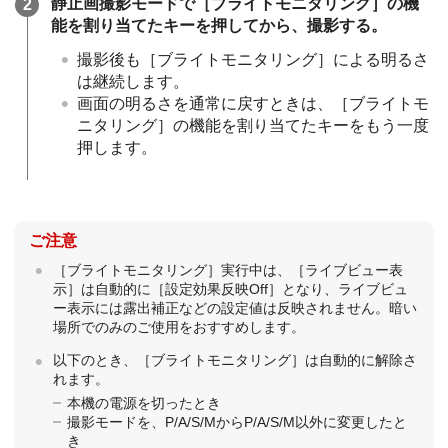
静止画撮影モードで
［ブライトモニタリング］
の機
能を割り当てたキーを押してから、撮影する。
撮影後も
［ブライトモニタリング］
による明るさ
は継続します。
画面の明るさを通常に戻すときは、
［ブライトモ
ニタリング］
の機能を割り当てたキーをもう一度
押します。
ご注意
［ブライトモニタリング］
実行中は、
［ライブビュー表
示］
は自動的に
［設定効果反映Off］
となり、ライブビュ
ー表示には露出補正などの設定値は反映されません。暗い
場所でのみのご使用をおすすめします。
以下のとき、
［ブライトモニタリング］
は自動的に解除さ
れます。
本機の電源を切ったとき
撮影モードを、P/A/S/MからP/A/S/M以外に変更したと
き