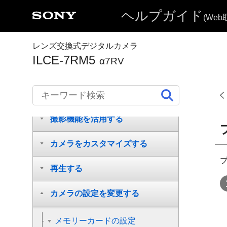
ヘルプガイド
(We
各部の名称
本機の基本操作
レンズ交換式デジタルカメラ
ILCE-7RM5
α7RV
準備/基本的な撮影
MENU一覧から機能を探す
撮影機能を活用する
カメラをカスタマイズする
再生する
カメラの設定を変更する
メモリーカードの設定