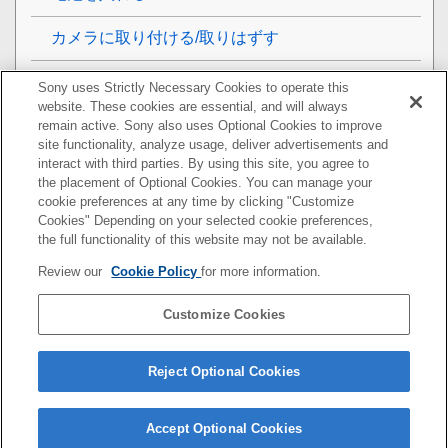
カメラに取り付ける/取りはずす
ミニスタンドを取り付ける/取りはずす
Sony uses Strictly Necessary Cookies to operate this
website. These cookies are essential, and will always
防じん・防滴カバーを取りはずす/取り付ける
remain active. Sony also uses Optional Cookies to improve
site functionality, analyze usage, deliver advertisements and
interact with third parties. By using this site, you agree to
電源を入れる
the placement of Optional Cookies. You can manage your
cookie preferences at any time by clicking "Customize
電池の交換について（TESTボタンの点滅）
Cookies" Depending on your selected cookie preferences,
the full functionality of this website may not be available.
ペアリングする（電波式ワイヤレスフラッシュ撮
Review our
Cookie Policy
for more information.
影）
Customize Cookies
撮影
使用上のご注意/本機について
Reject Optional Cookies
Accept Optional Cookies
5-023-112-04(2)
Copyright 2020 Sony Corporation