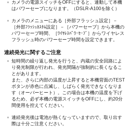
カメラの電源スイッチをOFFにすると、連動して本機
はパワーセーブになります。（DSLR-A100を除く）
カメラのメニューにある［外部フラッシュ設定］－
［外部ﾌﾗｯｼｭｶｽﾀﾑ設定］－［パワーセーブ］から本機の
パワーセーブ時間、［ﾜｲﾔﾚｽﾊﾟﾜｰｾｰﾌﾞ］からワイヤレス
フラッシュ時のパワーセーブ時間を設定できます。
連続発光に関するご注意
短時間の繰り返し発光を行うと、内蔵の安全回路によ
り発光制限が行われ、発光間隔が強制的に長くなるこ
とがあります。
また、さらに内部の温度が上昇すると本機背面のTEST
ボタンが赤色に点滅し、しばらく発光できなくなりま
す（オーバーヒート）。この場合は本機の温度を下げ
るため、必ず本機の電源スイッチをOFFにし、約20分
間使用を控えてください。
連続発光後は電池が熱くなっていますので、取り出す
際は十分ご注意ください。