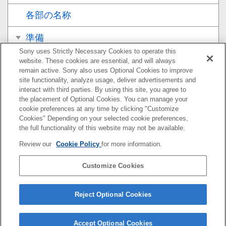
各部の名称
準備
Sony uses Strictly Necessary Cookies to operate this
撮影
website. These cookies are essential, and will always
remain active. Sony also uses Optional Cookies to improve
site functionality, analyze usage, deliver advertisements and
使用上のご注意/本機について
interact with third parties. By using this site, you agree to
the placement of Optional Cookies. You can manage your
安全のために
cookie preferences at any time by clicking "Customize
Cookies" Depending on your selected cookie preferences,
使用上のご注意
the full functionality of this website may not be available.
Review our
Cookie Policy
for more information.
主な仕様
Customize Cookies
商標について
ライセンスについて
Reject Optional Cookies
Accept Optional Cookies