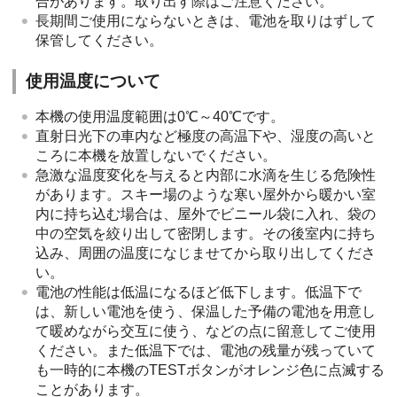
合があります。取り出す際はご注意ください。
長期間ご使用にならないときは、電池を取りはずして
保管してください。
使用温度について
本機の使用温度範囲は0℃～40℃です。
直射日光下の車内など極度の高温下や、湿度の高いと
ころに本機を放置しないでください。
急激な温度変化を与えると内部に水滴を生じる危険性
があります。スキー場のような寒い屋外から暖かい室
内に持ち込む場合は、屋外でビニール袋に入れ、袋の
中の空気を絞り出して密閉します。その後室内に持ち
込み、周囲の温度になじませてから取り出してくださ
い。
電池の性能は低温になるほど低下します。低温下で
は、新しい電池を使う、保温した予備の電池を用意し
て暖めながら交互に使う、などの点に留意してご使用
ください。また低温下では、電池の残量が残っていて
も一時的に本機のTESTボタンがオレンジ色に点滅する
ことがあります。