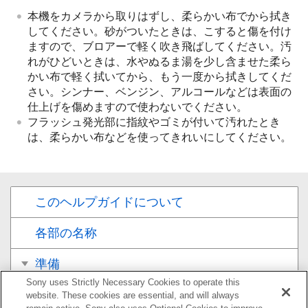
本機をカメラから取りはずし、柔らかい布でから拭き
してください。砂がついたときは、こすると傷を付け
ますので、ブロアーで軽く吹き飛ばしてください。汚
れがひどいときは、水やぬるま湯を少し含ませた柔ら
かい布で軽く拭いてから、もう一度から拭きしてくだ
さい。シンナー、ベンジン、アルコールなどは表面の
仕上げを傷めますので使わないでください。
フラッシュ発光部に指紋やゴミが付いて汚れたとき
は、柔らかい布などを使ってきれいにしてください。
このヘルプガイドについて
各部の名称
準備
Sony uses Strictly Necessary Cookies to operate this
撮影
website. These cookies are essential, and will always