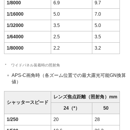
1/8000
6.9
9.7
1/16000
5.0
7.0
1/32000
3.5
5.0
1/64000
2.5
3.5
1/80000
2.2
3.2
＊
ワイドパネル装着時の照射角
APS-C画角時（各ズーム位置での最大露光可能GN換算
値）
レンズ焦点距離（照射角）mm
シャッタースピード
24（*）
50
1/250
20
28