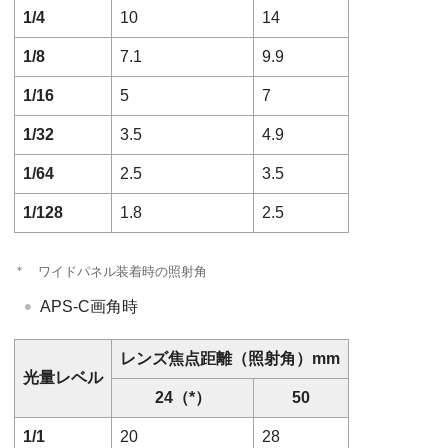
1/4
10
14
1/8
7.1
9.9
1/16
5
7
1/32
3.5
4.9
1/64
2.5
3.5
1/128
1.8
2.5
＊
ワイドパネル装着時の照射角
APS-C画角時
レンズ焦点距離（照射角）mm
光量レベル
24（*）
50
1/1
20
28