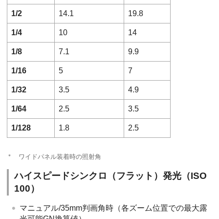
1/2
14.1
19.8
1/4
10
14
1/8
7.1
9.9
1/16
5
7
1/32
3.5
4.9
1/64
2.5
3.5
1/128
1.8
2.5
＊
ワイドパネル装着時の照射角
ハイスピードシンクロ（フラット）発光（ISO
100）
マニュアル/35mm判画角時（各ズーム位置での最大露
光可能GN換算値）