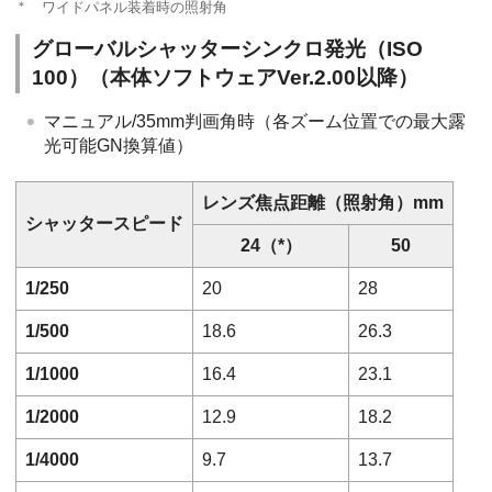
＊
ワイドパネル装着時の照射角
グローバルシャッターシンクロ発光（ISO
100）（本体ソフトウェアVer.2.00以降）
マニュアル/35mm判画角時（各ズーム位置での最大露
光可能GN換算値）
レンズ焦点距離（照射角）mm
シャッタースピード
24（*）
50
1/250
20
28
1/500
18.6
26.3
1/1000
16.4
23.1
1/2000
12.9
18.2
1/4000
9.7
13.7