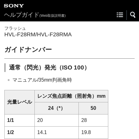
ヘルプガイド
(Web取扱説明書)
フラッシュ
HVL-F28RM/HVL-F28RMA
ガイドナンバー
通常（閃光）発光（ISO 100）
マニュアル/35mm判画角時
レンズ焦点距離（照射角）mm
光量レベル
24（*）
50
1/1
20
28
1/2
14.1
19.8