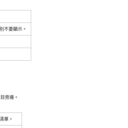
別不要顯示。
項目旁邊。
清單。