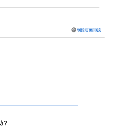
到達頁面頂端
助？