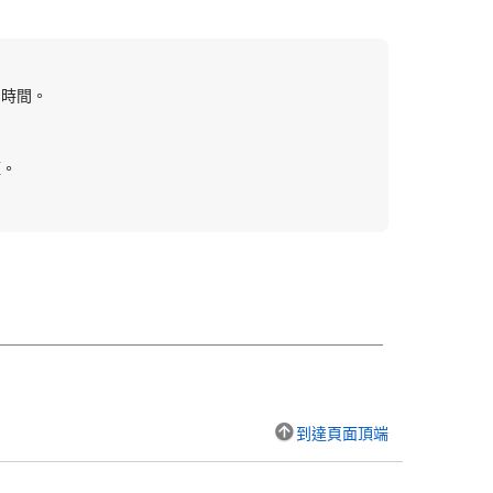
用時間。
短。
到達頁面頂端