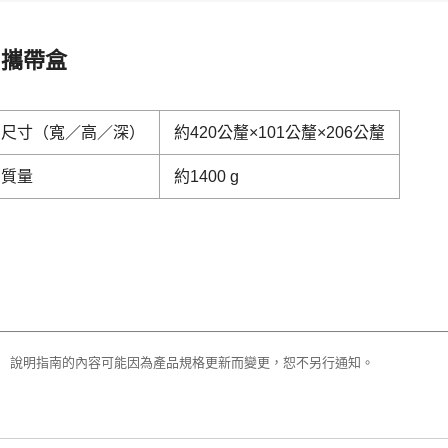
攜帶盒
尺寸（寬／高／深）
約420公釐×101公釐×206公釐
質量
約1400 g
說明指南的內容可能因為產品規格更新而變更，恕不另行通知。