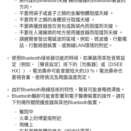
將內建的Bluetooth天線 轉向連線的Bluetooth裝置的
方向。
不要用袋子或盒子之類的金屬物體阻擋天線 。
不要用手之類的身體部分阻擋天線 。
不要將播放器放在背包或肩袋內而阻擋到天線 。
不要在人潮擁擠的地方使用播放器而阻擋到天線 。
請避開會發出電磁波的區域。例如，微波爐、行動電
話、行動遊戲裝置、或無線LAN環境的附近。
使用Bluetooth接收器功能的時候，如果啟用某些音質設
定（例如，［聲音設定］底下的［均衡器］或［DSEE
HX］），電池壽命可能會變短大約10 %。電池壽命也
要視音量、使用情況及周圍溫度而定。
由於Bluetooth無線技術的特性，聲音可能會略微滯後。
Bluetooth輻射可能會影響到電子醫療裝置的操作。請在
下列場所關閉播放器與其他Bluetooth裝置。
醫院中
火車上的博愛座附近
飛機上