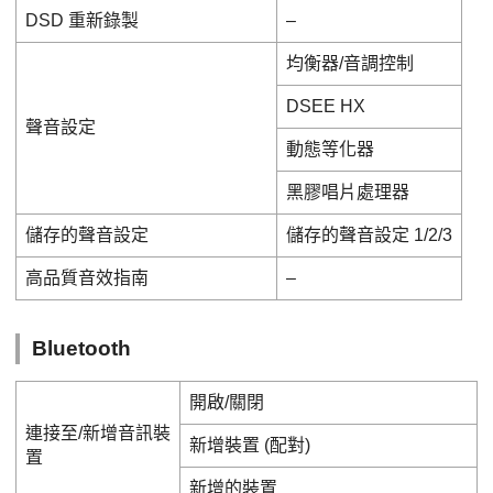
DSD 重新錄製
–
均衡器/音調控制
DSEE HX
聲音設定
動態等化器
黑膠唱片處理器
儲存的聲音設定
儲存的聲音設定 1/2/3
高品質音效指南
–
Bluetooth
開啟/關閉
連接至/新增音訊裝
新增裝置 (配對)
置
新增的裝置