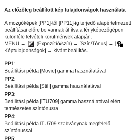
Az előzőleg beállított kép tulajdonságok használata
A mozgóképek
[PP1]
-től
[PP11]
-ig terjedő alapértelmezett
beállításai előre be vannak állítva a fényképezőgépen
különféle felvételi körülmények alapján.
MENU →
(
Expozíció/szín
) →
[Szín/Tónus]
→
[
Képtulajdonságok]
→ kívánt beállítás.
PP1
:
Beállítási példa
[Movie]
gamma használatával
PP2
:
Beállítási példa
[Still]
gamma használatával
PP3
:
Beállítási példa
[ITU709]
gamma használatával elért
természetes színtónusra
PP4
:
Beállítási példa ITU709 szabványnak megfelelő
színtónussal
PP5
: