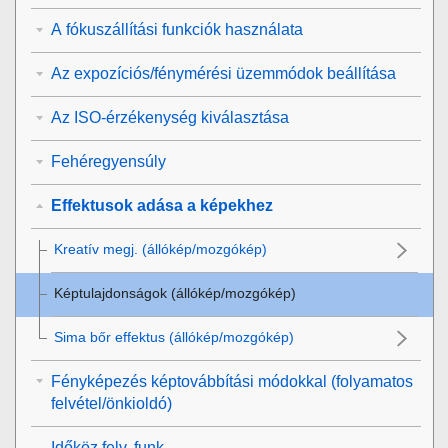
A fókuszállítási funkciók használata
Az expozíciós/fénymérési üzemmódok beállítása
Az ISO-érzékenység kiválasztása
Fehéregyensúly
Effektusok adása a képekhez
Kreatív megj.
(állókép/mozgókép)
Képtulajdonságok
(állókép/mozgókép)
Sima bőr effektus
(állókép/mozgókép)
Fényképezés képtovábbítási módokkal (folyamatos
felvétel/önkioldó)
Időköz felv. funk.