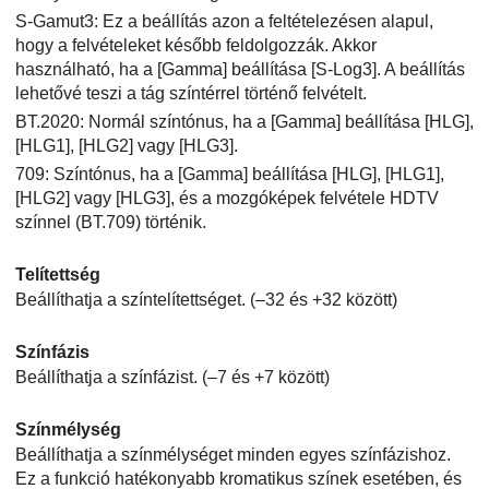
S-Gamut3
: Ez a beállítás azon a feltételezésen alapul,
hogy a felvételeket később feldolgozzák. Akkor
használható, ha a
[Gamma]
beállítása
[S-Log3]
. A beállítás
lehetővé teszi a tág színtérrel történő felvételt.
BT.2020
: Normál színtónus, ha a
[Gamma]
beállítása
[HLG]
,
[HLG1]
,
[HLG2]
vagy
[HLG3]
.
709
: Színtónus, ha a
[Gamma]
beállítása
[HLG]
,
[HLG1]
,
[HLG2]
vagy
[HLG3]
, és a mozgóképek felvétele HDTV
színnel (BT.709) történik.
Telítettség
Beállíthatja a színtelítettséget. (–32 és +32 között)
Színfázis
Beállíthatja a színfázist. (–7 és +7 között)
Színmélység
Beállíthatja a színmélységet minden egyes színfázishoz.
Ez a funkció hatékonyabb kromatikus színek esetében, és