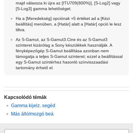
majd válassza ki újra az
[ITU709(800%)]
,
[S-Log2]
vagy
[S-Log3]
gamma lehetőséget.
Ha a
[Meredekség]
opciónak +5 értéket ad a
[Kézi
beállítás]
menüben, a
[Határ]
alatt a
[Határ]
opció le lesz
tiltva.
Az S-Gamut, az S-Gamut3.Cine és az S-Gamut3
színteret kizárólag a Sony készülékek használják. A
fényképezőgép S-Gamut beállítása azonban nem
támogatja a teljes S-Gamut színteret; ezzel a beállítással
egy S-Gamut színtérhez hasonló színvisszaadási
tartomány érhető el.
Kapcsolódó témák
Gamma kijelz. segéd
Más álló/mozgó beá