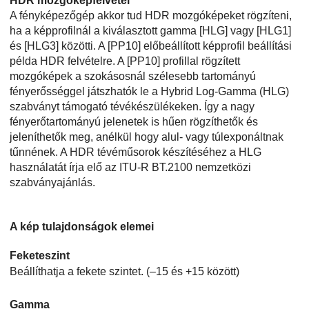
HDR mozgóképfelvétel
A fényképezőgép akkor tud HDR mozgóképeket rögzíteni,
ha a képprofilnál a kiválasztott gamma
[HLG]
vagy
[HLG1]
és
[HLG3]
közötti. A
[PP10]
előbeállított képprofil beállítási
példa HDR felvételre. A
[PP10]
profillal rögzített
mozgóképek a szokásosnál szélesebb tartományú
fényerősséggel játszhatók le a Hybrid Log-Gamma (HLG)
szabványt támogató tévékészülékeken. Így a nagy
fényerőtartományú jelenetek is hűen rögzíthetők és
jeleníthetők meg, anélkül hogy alul- vagy túlexponáltnak
tűnnének. A HDR tévéműsorok készítéséhez a HLG
használatát írja elő az ITU-R BT.2100 nemzetközi
szabványajánlás.
A kép tulajdonságok elemei
Feketeszint
Beállíthatja a fekete szintet. (–15 és +15 között)
Gamma