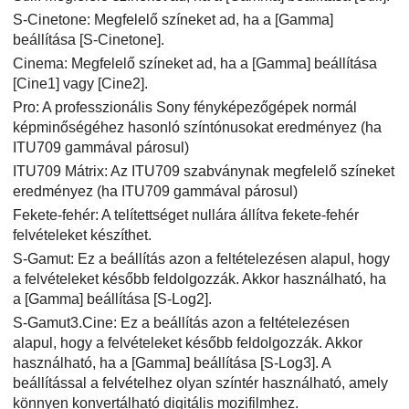
S-Cinetone: Megfelelő színeket ad, ha a
[Gamma]
beállítása
[S-Cinetone]
.
Cinema: Megfelelő színeket ad, ha a
[Gamma]
beállítása
[Cine1]
vagy
[Cine2]
.
Pro: A professzionális Sony fényképezőgépek normál
képminőségéhez hasonló színtónusokat eredményez (ha
ITU709 gammával párosul)
ITU709 Mátrix: Az ITU709 szabványnak megfelelő színeket
eredményez (ha ITU709 gammával párosul)
Fekete-fehér: A telítettséget nullára állítva fekete-fehér
felvételeket készíthet.
S-Gamut: Ez a beállítás azon a feltételezésen alapul, hogy
a felvételeket később feldolgozzák. Akkor használható, ha
a
[Gamma]
beállítása
[S-Log2]
.
S-Gamut3.Cine
: Ez a beállítás azon a feltételezésen
alapul, hogy a felvételeket később feldolgozzák. Akkor
használható, ha a
[Gamma]
beállítása
[S-Log3]
. A
beállítással a felvételhez olyan színtér használható, amely
könnyen konvertálható digitális mozifilmhez.