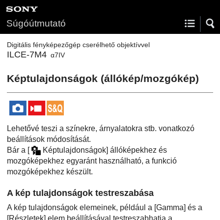
Súgóútmutató
Digitális fényképezőgép cserélhető objektívvel
ILCE-7M4
α7IV
Képtulajdonságok
(állókép/mozgókép)
Lehetővé teszi a színekre, árnyalatokra stb. vonatkozó
beállítások módosítását.
Bár a
[
Képtulajdonságok]
állóképekhez és
mozgóképekhez egyaránt használható, a funkció
mozgóképekhez készült.
A kép tulajdonságok testreszabása
A kép tulajdonságok elemeinek, például a
[Gamma]
és a
[Részletek]
elem beállításával testreszabhatja a