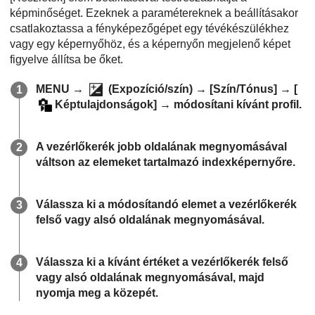
képminőséget. Ezeknek a paramétereknek a beállításakor
csatlakoztassa a fényképezőgépet egy tévékészülékhez
vagy egy képernyőhöz, és a képernyőn megjelenő képet
figyelve állítsa be őket.
MENU
→
(
Expozíció/szín
) →
[Szín/Tónus]
→
[
Képtulajdonságok]
→ módosítani kívánt profil.
A vezérlőkerék jobb oldalának megnyomásával
váltson az elemeket tartalmazó indexképernyőre.
Válassza ki a módosítandó elemet a vezérlőkerék
felső vagy alsó oldalának megnyomásával.
Válassza ki a kívánt értéket a vezérlőkerék felső
vagy alsó oldalának megnyomásával, majd
nyomja meg a közepét.