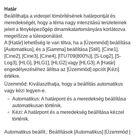
Határ
Beállíthatja a videojel tömörítésének határpontját és
meredekségét, hogy a téma nagy intenzitású területeinek
jeleit a fényképezőgép dinamikatartományára korlátozva
megelőzze a túlexponálást.
A
[Határ]
lehetőség le van tiltva, ha a
[Üzemmód]
beállítása
[Automatikus]
, és a
[Gamma]
beállítása
[Still]
,
[Cine1]
,
[Cine2]
,
[Cine3]
,
[Cine4]
,
[ITU709(800%)]
,
[S-Log2]
,
[S-
Log3]
,
[HLG]
,
[HLG1]
,
[HLG2]
vagy
[HLG3]
. A
[Határ]
engedélyezéséhez állítsa az
[Üzemmód]
opciót
[Kézi]
értékre.
Üzemmód
: Kiválaszthatja, hogy a beállítás automatikus
vagy kézi legyen-e.
Automatikus
: A határpont és a meredekség beállítása
automatikusan történik.
Kézi
: A határpont és a meredekség beállítása kézzel
történik.
Automatikus beállít.
: Beállítások
[Automatikus]
[Üzemmód
]