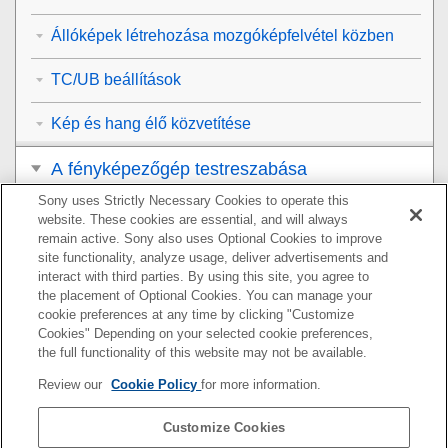
Állóképek létrehozása mozgóképfelvétel közben
TC/UB beállítások
Kép és hang élő közvetítése
A fényképezőgép testreszabása
Sony uses Strictly Necessary Cookies to operate this
Megtekintés
website. These cookies are essential, and will always
remain active. Sony also uses Optional Cookies to improve
A fényképezőgép-beállítások módosítása
site functionality, analyze usage, deliver advertisements and
interact with third parties. By using this site, you agree to
the placement of Optional Cookies. You can manage your
Okostelefonnal elérhető funkciók
cookie preferences at any time by clicking "Customize
Cookies" Depending on your selected cookie preferences,
Számítógép használata
the full functionality of this website may not be available.
Review our
Cookie Policy
for more information.
A felhőszolgáltatás használata
Customize Cookies
Függelék