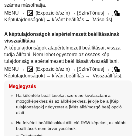
számra másolhatja.
MENU
→
(
Expozíció/szín
) →
[Szín/Tónus]
→
[
Képtulajdonságok]
→ kívánt beállítás →
[Másolás]
.
A képtulajdonságok alapértelmezett beállításainak
visszaállítása
A képtulajdonságok alapértelmezett beállításait vissza
tudja állítani. Nem lehet egyszerre az összes kép
tulajdonság alapértelmezett beállításait visszaállítani.
MENU
→
(
Expozíció/szín
) →
[Szín/Tónus]
→
[
Képtulajdonságok]
→ kívánt beállítás →
[Visszaállítás]
.
Megjegyzés
Ha különféle beállításokat szeretne kiválasztani a
mozgóképekhez és az állóképekhez, jelölje be a
[Kép
tulajdonságok]
négyzetet a
[Más álló/mozgó beá]
opció
alatt.
Ha felvételi beállításokkal állít elő RAW képeket, az alábbi
beállítások nem érvényesülnek:
Feketeszint