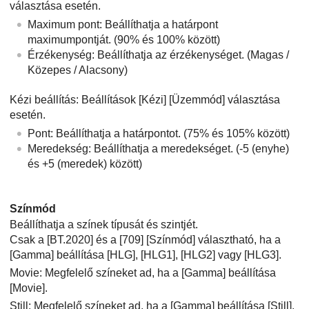
választása esetén.
Maximum pont
: Beállíthatja a határpont
maximumpontját. (90% és 100% között)
Érzékenység
: Beállíthatja az érzékenységet. (
Magas
/
Közepes
/
Alacsony
)
Kézi beállítás
: Beállítások
[Kézi]
[Üzemmód]
választása
esetén.
Pont
: Beállíthatja a határpontot. (75% és 105% között)
Meredekség
: Beállíthatja a meredekséget. (-5 (enyhe)
és +5 (meredek) között)
Színmód
Beállíthatja a színek típusát és szintjét.
Csak a
[BT.2020]
és a
[709]
[Színmód]
választható, ha a
[Gamma]
beállítása
[HLG]
,
[HLG1]
,
[HLG2]
vagy
[HLG3]
.
Movie: Megfelelő színeket ad, ha a
[Gamma]
beállítása
[Movie]
.
Still: Megfelelő színeket ad, ha a
[Gamma]
beállítása
[Still]
.