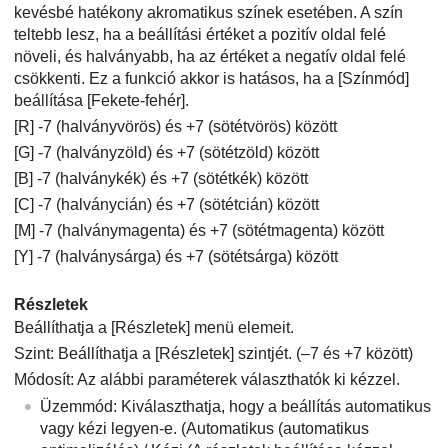
kevésbé hatékony akromatikus színek esetében. A szín
teltebb lesz, ha a beállítási értéket a pozitív oldal felé
növeli, és halványabb, ha az értéket a negatív oldal felé
csökkenti. Ez a funkció akkor is hatásos, ha a
[Színmód]
beállítása
[Fekete-fehér]
.
[R] -7 (halványvörös) és +7 (sötétvörös) között
[G] -7 (halványzöld) és +7 (sötétzöld) között
[B] -7 (halványkék) és +7 (sötétkék) között
[C] -7 (halványcián) és +7 (sötétcián) között
[M] -7 (halványmagenta) és +7 (sötétmagenta) között
[Y] -7 (halványsárga) és +7 (sötétsárga) között
Részletek
Beállíthatja a
[Részletek]
menü elemeit.
Szint: Beállíthatja a
[Részletek]
szintjét. (–7 és +7 között)
Módosít: Az alábbi paraméterek választhatók ki kézzel.
Üzemmód: Kiválaszthatja, hogy a beállítás automatikus
vagy kézi legyen-e. (Automatikus (automatikus