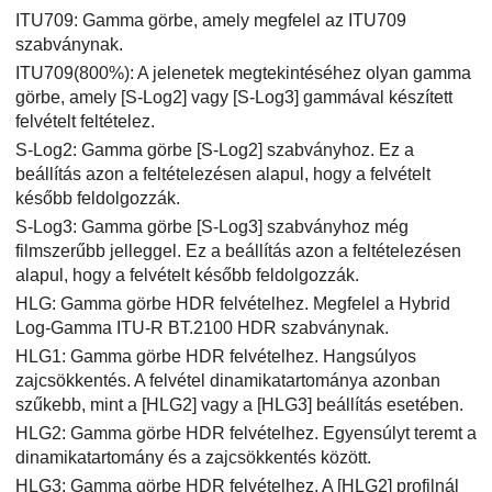
ITU709: Gamma görbe, amely megfelel az ITU709
szabványnak.
ITU709(800%)
: A jelenetek megtekintéséhez olyan gamma
görbe, amely
[S-Log2]
vagy
[S-Log3]
gammával készített
felvételt feltételez.
S-Log2: Gamma görbe
[S-Log2]
szabványhoz. Ez a
beállítás azon a feltételezésen alapul, hogy a felvételt
később feldolgozzák.
S-Log3
: Gamma görbe
[S-Log3]
szabványhoz még
filmszerűbb jelleggel. Ez a beállítás azon a feltételezésen
alapul, hogy a felvételt később feldolgozzák.
HLG
: Gamma görbe HDR felvételhez. Megfelel a Hybrid
Log-Gamma ITU-R BT.2100 HDR szabványnak.
HLG1
: Gamma görbe HDR felvételhez. Hangsúlyos
zajcsökkentés. A felvétel dinamikatartománya azonban
szűkebb, mint a
[HLG2]
vagy a
[HLG3]
beállítás esetében.
HLG2
: Gamma görbe HDR felvételhez. Egyensúlyt teremt a
dinamikatartomány és a zajcsökkentés között.
HLG3
: Gamma görbe HDR felvételhez. A
[HLG2]
profilnál