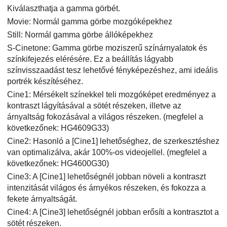
Kiválaszthatja a gamma görbét.
Movie: Normál gamma görbe mozgóképekhez
Still: Normál gamma görbe állóképekhez
S-Cinetone: Gamma görbe moziszerű színárnyalatok és
színkifejezés elérésére. Ez a beállítás lágyabb
színvisszaadást tesz lehetővé fényképezéshez, ami ideális
portrék készítéséhez.
Cine1: Mérsékelt színekkel teli mozgóképet eredményez a
kontraszt lágyításával a sötét részeken, illetve az
árnyaltság fokozásával a világos részeken. (megfelel a
következőnek: HG4609G33)
Cine2: Hasonló a
[Cine1]
lehetőséghez, de szerkesztéshez
van optimalizálva, akár 100%-os videojellel. (megfelel a
következőnek: HG4600G30)
Cine3: A
[Cine1]
lehetőségnél jobban növeli a kontraszt
intenzitását világos és árnyékos részeken, és fokozza a
fekete árnyaltságát.
Cine4: A
[Cine3]
lehetőségnél jobban erősíti a kontrasztot a
sötét részeken.