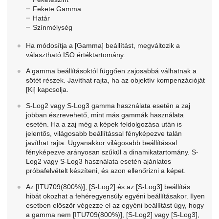
Fekete Gamma
Határ
Színmélység
Ha módosítja a
[Gamma]
beállítást, megváltozik a
választható ISO értéktartomány.
A gamma beállításoktól függően zajosabbá válhatnak a
sötét részek. Javíthat rajta, ha az objektív kompenzációját
[Ki]
kapcsolja.
S-Log2 vagy S-Log3 gamma használata esetén a zaj
jobban észrevehető, mint más gammák használata
esetén. Ha a zaj még a képek feldolgozása után is
jelentős, világosabb beállítással fényképezve talán
javíthat rajta. Ugyanakkor világosabb beállítással
fényképezve arányosan szűkül a dinamikatartomány. S-
Log2 vagy S-Log3 használata esetén ajánlatos
próbafelvételt készíteni, és azon ellenőrizni a képet.
Az
[ITU709(800%)]
,
[S-Log2]
és az
[S-Log3]
beállítás
hibát okozhat a fehéregyensúly egyéni beállításakor. Ilyen
esetben először végezze el az egyéni beállítást úgy, hogy
a gamma nem
[ITU709(800%)]
,
[S-Log2]
vagy
[S-Log3]
,