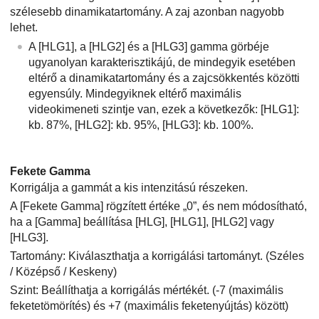
szélesebb dinamikatartomány. A zaj azonban nagyobb
lehet.
A
[HLG1]
, a
[HLG2]
és a
[HLG3]
gamma görbéje
ugyanolyan karakterisztikájú, de mindegyik esetében
eltérő a dinamikatartomány és a zajcsökkentés közötti
egyensúly. Mindegyiknek eltérő maximális
videokimeneti szintje van, ezek a következők:
[HLG1]
:
kb. 87%,
[HLG2]
: kb. 95%,
[HLG3]
: kb. 100%.
Fekete Gamma
Korrigálja a gammát a kis intenzitású részeken.
A
[Fekete Gamma]
rögzített értéke „0”, és nem módosítható,
ha a
[Gamma]
beállítása
[HLG]
,
[HLG1]
,
[HLG2]
vagy
[HLG3]
.
Tartomány: Kiválaszthatja a korrigálási tartományt. (Széles
/ Középső / Keskeny)
Szint: Beállíthatja a korrigálás mértékét. (-7 (maximális
feketetömörítés) és +7 (maximális feketenyújtás) között)